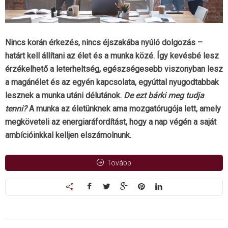
Nincs korán érkezés, nincs éjszakába nyúló dolgozás –
határt kell állítani az élet és a munka közé. Így kevésbé lesz
érzékelhető a leterheltség, egészségesebb viszonyban lesz
a magánélet és az egyén kapcsolata, egyúttal nyugodtabbak
lesznek a munka utáni délutánok.
De ezt bárki meg tudja
tenni?
A munka az életünknek ama mozgatórugója lett, amely
megköveteli az energiaráfordítást, hogy a nap végén a saját
ambícióinkkal kelljen elszámolnunk.
Tovább