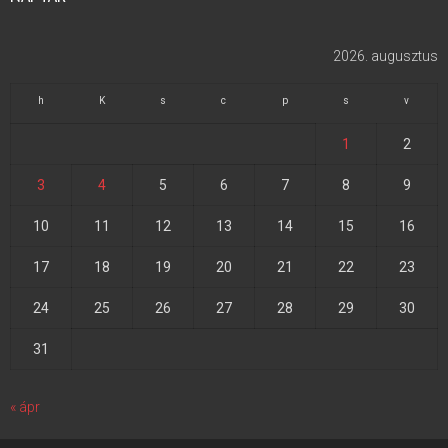
2026. augusztus
h
K
s
c
p
s
v
1
2
3
4
5
6
7
8
9
10
11
12
13
14
15
16
17
18
19
20
21
22
23
24
25
26
27
28
29
30
31
« ápr