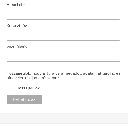
E-mail cím
Keresztnév
Vezetéknév
Hozzájárulok, hogy a Jurátus a megadott adataimat tárolja, és
hírlevelet küldjön a részemre.
Hozzájárulok.