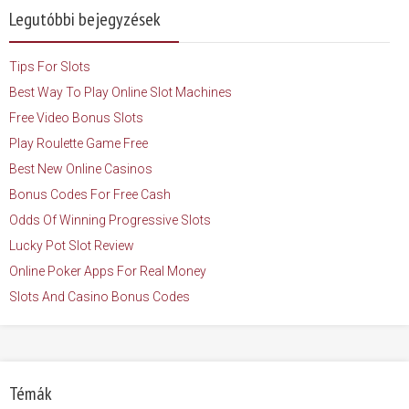
Legutóbbi bejegyzések
Tips For Slots
Best Way To Play Online Slot Machines
Free Video Bonus Slots
Play Roulette Game Free
Best New Online Casinos
Bonus Codes For Free Cash
Odds Of Winning Progressive Slots
Lucky Pot Slot Review
Online Poker Apps For Real Money
Slots And Casino Bonus Codes
Témák