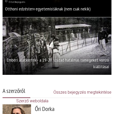
Előző bejegyzés
Otthoni edzésterv egyetemistáknak (nem csak nekik)
Következő bejegyzés
Emberi állatkertek– a 19-20. század hatalmas tömegeket vonzó
kiállításai
A szerzőről
Összes bejegyzés megtekintése
Szerző weboldala
Őri Dorka