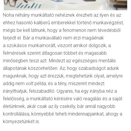
Noha néhány munkáltató nehéznek érezheti az ilyen és az
ehhez hasonló kaliberű emberekkel történő munkavégzést,
mégis be kell látnunk, hogy a fenomenon nem tévedésből
terjedt el. Bár a munkavállaló nem érzi magáénak
a szokásos munkamorált, viszont amikor dolgozik, a
felmérések szerint átlagosan többet és magasabb
minőségben teszi azt. Mindezt az egészséges mentális
állapotának köszönhetően. Az, hogy szabadságot adunk
magunknak, hogy azt érezzük, megtehetünk olyat, amelyre
addig nem volt példa; és a tény, miszerint mindezt
irányíthatjuk, felszabadító. Ugyanis, ha egy irányba néz a
felelősség, a munkáltató kérésére való reagálás és a saját
életünknek, akár csak az ily csekély, bár annál nagyobb
kontrollálása, könnyebbé teheti mindennapjainkat, ahogy a
környezetünkét is.