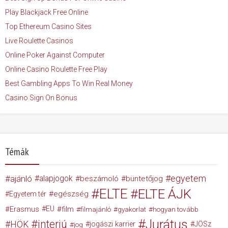
Play Blackjack Free Online
Top Ethereum Casino Sites
Live Roulette Casinos
Online Poker Against Computer
Online Casino Roulette Free Play
Best Gambling Apps To Win Real Money
Casino Sign On Bonus
Témák
egyetem
ajánló
alapjogok
beszámoló
büntetőjog
ELTE
ELTE ÁJK
egészség
Egyetem tér
Erasmus
EU
film
filmajánló
gyakorlat
hogyan tovább
Jurátus
interjú
HÖK
jogászi karrier
JÖSz
jog