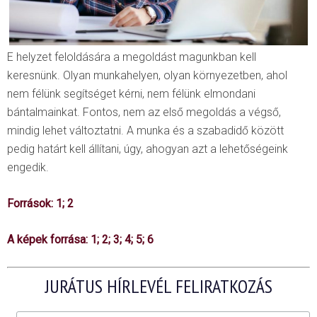
E helyzet feloldására a megoldást magunkban kell
keresnünk. Olyan munkahelyen, olyan környezetben, ahol
nem félünk segítséget kérni, nem félünk elmondani
bántalmainkat. Fontos, nem az első megoldás a végső,
mindig lehet változtatni. A munka és a szabadidő között
pedig határt kell állítani, úgy, ahogyan azt a lehetőségeink
engedik.
Források:
1
;
2
A képek forrása:
1
;
2
;
3
;
4
;
5
;
6
JURÁTUS HÍRLEVÉL FELIRATKOZÁS