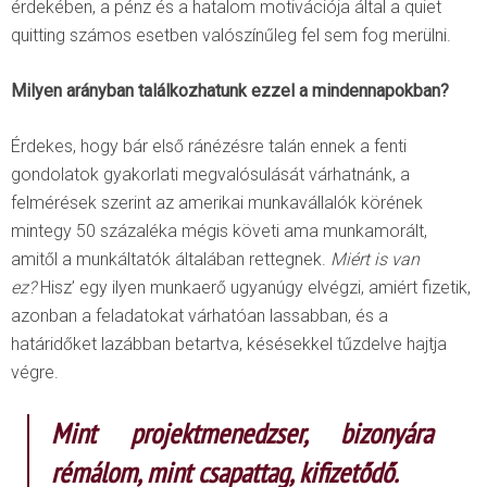
érdekében, a pénz és a hatalom motivációja által a quiet
quitting számos esetben valószínűleg fel sem fog merülni.
Milyen arányban találkozhatunk ezzel a mindennapokban?
Érdekes, hogy bár első ránézésre talán ennek a fenti
gondolatok gyakorlati megvalósulását várhatnánk, a
felmérések szerint az amerikai munkavállalók körének
mintegy 50 százaléka mégis követi ama munkamorált,
amitől a munkáltatók általában rettegnek.
Miért is van
ez?
Hisz’ egy ilyen munkaerő ugyanúgy elvégzi, amiért fizetik,
azonban a feladatokat várhatóan lassabban, és a
határidőket lazábban betartva, késésekkel tűzdelve hajtja
végre.
Mint projektmenedzser, bizonyára
rémálom, mint csapattag, kifizetődő.