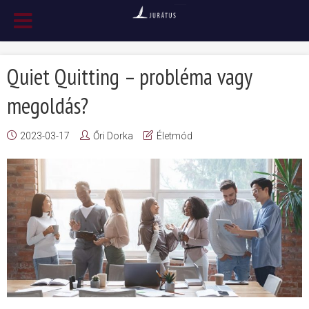
Quiet Quitting – probléma vagy
megoldás?
2023-03-17
Őri Dorka
Életmód