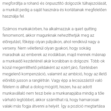
megfordítja a rohanó és önpusztító dolgozók túlhajszolását,
a munkát pedig a saját hasznára és korlátainak megfelelően
használja fel.
Számos munkakörben, ha alkalmazzuk a quiet quitting
fenomenont, akkor magunknak nehezíthetjük meg az
előrejutást, főképp olyan pályákon, ahol rendkívül nagy a
verseny. Nem véletlenül olyan gyakori, hogy sokáig
maradnak az emberek az irodákban, majd mennek másnap
a munkaidő kezdeténél akár korábban is dolgozni. Több ok
közül megemlíthető példaként az ezért járó, fizetésben
megjelenő kompenzáció, valamint az ambíció, hogy az illető
előrébb jusson a ranglétrán. Vagy épp a lecsúszástól való
félelem is állhat a dolog mögött, hiszen, ha az adott
munkavállaló nem teszi bele a munkanapjába mindig a tőle
várható legtöbbet, akkor számíthat rá, hogy hamarosan
valaki más fogja átvenni a helyét. Így a pozíció megtartása