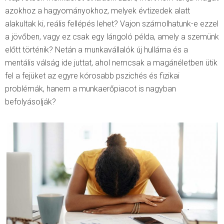
azokhoz a hagyományokhoz, melyek évtizedek alatt
alakultak ki, reális fellépés lehet? Vajon számolhatunk-e ezzel
a jövőben, vagy ez csak egy lángoló példa, amely a szemünk
előtt történik? Netán a munkavállalók új hulláma és a
mentális válság ide juttat, ahol nemcsak a magánéletben ütik
fel a fejüket az egyre kórosabb pszichés és fizikai
problémák, hanem a munkaerőpiacot is nagyban
befolyásolják?