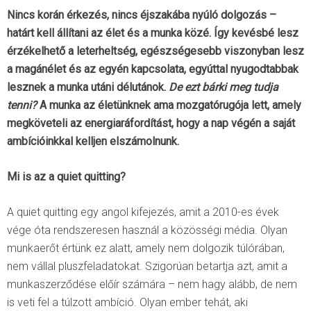
Nincs korán érkezés, nincs éjszakába nyúló dolgozás –
határt kell állítani az élet és a munka közé. Így kevésbé lesz
érzékelhető a leterheltség, egészségesebb viszonyban lesz
a magánélet és az egyén kapcsolata, egyúttal nyugodtabbak
lesznek a munka utáni délutánok.
De ezt bárki meg tudja
tenni?
A munka az életünknek ama mozgatórugója lett, amely
megköveteli az energiaráfordítást, hogy a nap végén a saját
ambícióinkkal kelljen elszámolnunk.
Mi is az a quiet quitting?
A quiet quitting egy angol kifejezés, amit a 2010-es évek
vége óta rendszeresen használ a közösségi média. Olyan
munkaerőt értünk ez alatt, amely nem dolgozik túlórában,
nem vállal pluszfeladatokat. Szigorúan betartja azt, amit a
munkaszerződése előír számára – nem hagy alább, de nem
is veti fel a túlzott ambíció. Olyan ember tehát, aki