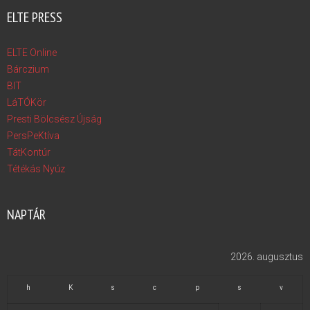
ELTE PRESS
ELTE Online
Bárczium
BIT
LáTÓKör
Presti Bölcsész Újság
PersPeKtíva
TátKontúr
Tétékás Nyúz
NAPTÁR
2026. augusztus
h
K
s
c
p
s
v