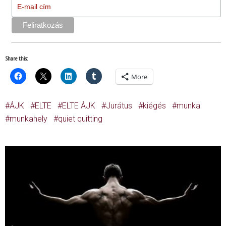
Share this:
More
ÁJK
ELTE
ELTE ÁJK
Jurátus
kiégés
munka
munkahely
quiet quitting