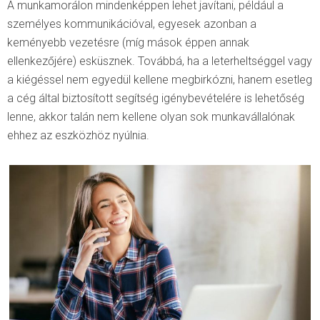
A munkamorálon mindenképpen lehet javítani, például a
személyes kommunikációval, egyesek azonban a
keményebb vezetésre (míg mások éppen annak
ellenkezőjére) esküsznek. Továbbá, ha a leterheltséggel vagy
a kiégéssel nem egyedül kellene megbirkózni, hanem esetleg
a cég által biztosított segítség igénybevételére is lehetőség
lenne, akkor talán nem kellene olyan sok munkavállalónak
ehhez az eszközhöz nyúlnia.