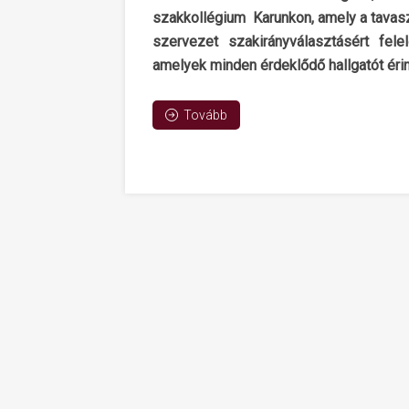
szakkollégium Karunkon, amely a tavaszi
szervezet szakirányválasztásért fele
amelyek minden érdeklődő hallgatót érin
Tovább