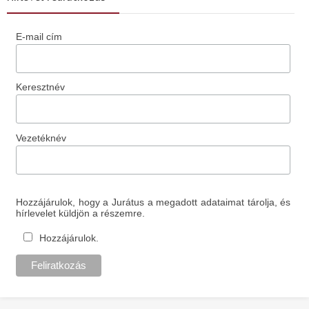
E-mail cím
Keresztnév
Vezetéknév
Hozzájárulok, hogy a Jurátus a megadott adataimat tárolja, és
hírlevelet küldjön a részemre.
Hozzájárulok.