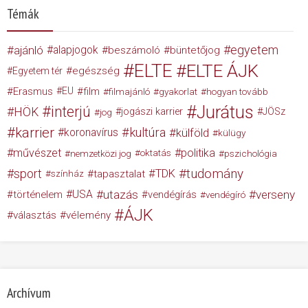
Témák
egyetem
ajánló
alapjogok
beszámoló
büntetőjog
ELTE
ELTE ÁJK
egészség
Egyetem tér
Erasmus
EU
film
filmajánló
gyakorlat
hogyan tovább
Jurátus
interjú
HÖK
jogászi karrier
JÖSz
jog
karrier
kultúra
koronavírus
külföld
külügy
művészet
politika
nemzetközi jog
oktatás
pszichológia
tudomány
sport
TDK
tapasztalat
színház
USA
utazás
verseny
történelem
vendégírás
vendégíró
ÁJK
választás
vélemény
Archívum