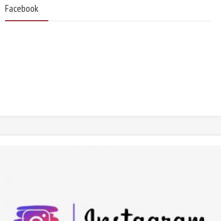
Facebook