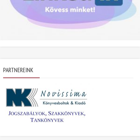
PARTNEREINK