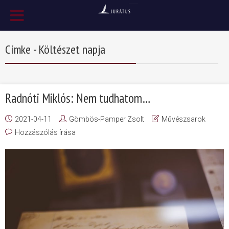
Címke - Költészet napja
Radnóti Miklós: Nem tudhatom…
2021-04-11
Gömbös-Pamper Zsolt
Művészsarok
Hozzászólás írása