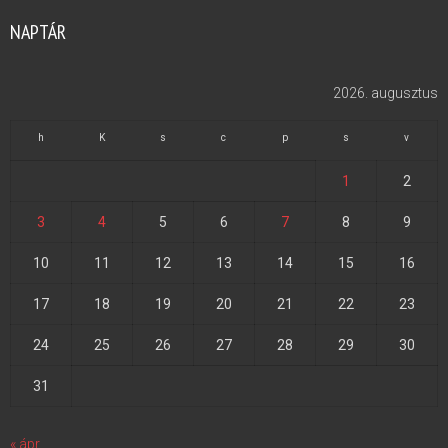
NAPTÁR
2026. augusztus
h
K
s
c
p
s
v
1
2
3
4
5
6
7
8
9
10
11
12
13
14
15
16
17
18
19
20
21
22
23
24
25
26
27
28
29
30
31
« ápr