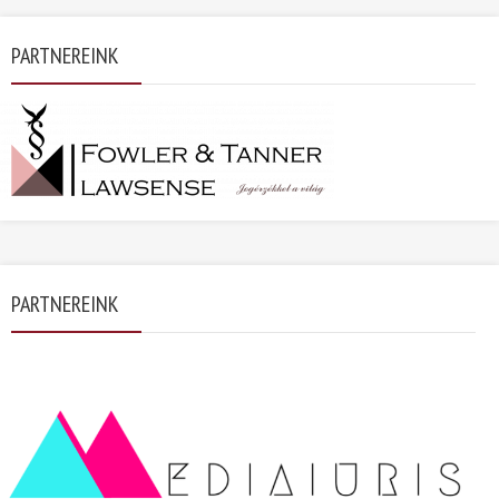
PARTNEREINK
PARTNEREINK