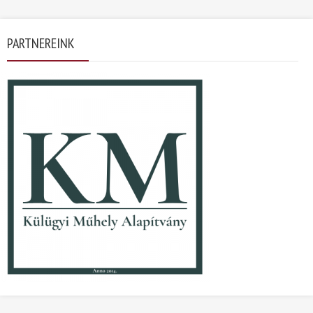
PARTNEREINK