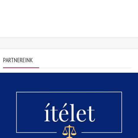
PARTNEREINK