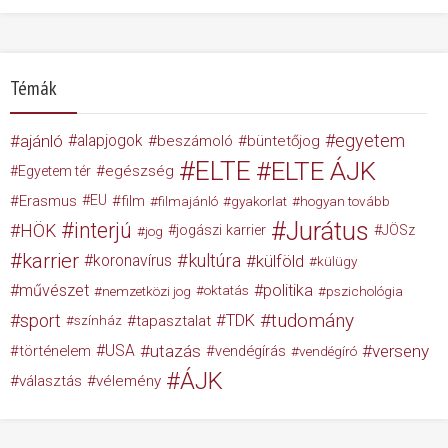
Témák
egyetem
ajánló
alapjogok
beszámoló
büntetőjog
ELTE
ELTE ÁJK
egészség
Egyetem tér
Erasmus
EU
film
filmajánló
gyakorlat
hogyan tovább
Jurátus
interjú
HÖK
jogászi karrier
JÖSz
jog
karrier
kultúra
koronavírus
külföld
külügy
művészet
politika
nemzetközi jog
oktatás
pszichológia
tudomány
sport
TDK
tapasztalat
színház
USA
utazás
verseny
történelem
vendégírás
vendégíró
ÁJK
választás
vélemény