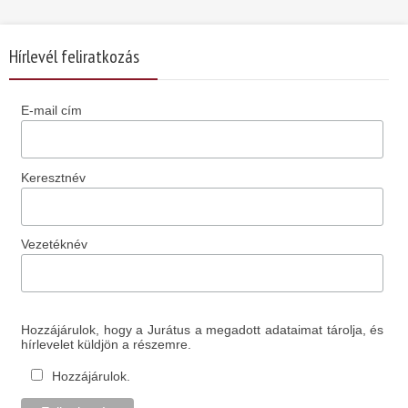
Hírlevél feliratkozás
E-mail cím
Keresztnév
Vezetéknév
Hozzájárulok, hogy a Jurátus a megadott adataimat tárolja, és
hírlevelet küldjön a részemre.
Hozzájárulok.