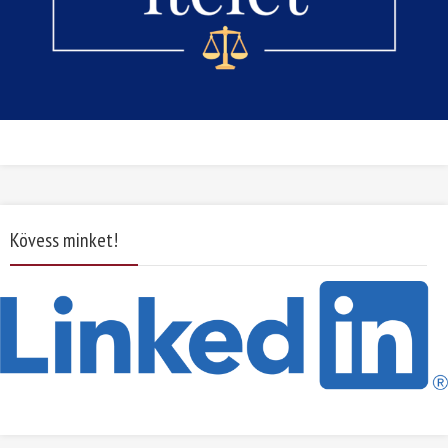
Kövess minket!