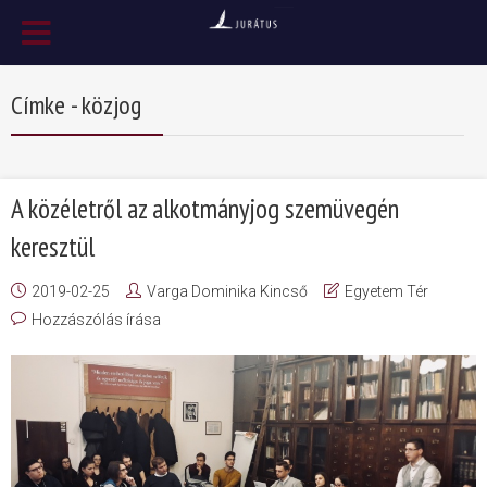
Címke - közjog
A közéletről az alkotmányjog szemüvegén
keresztül
2019-02-25
Varga Dominika Kincső
Egyetem Tér
Hozzászólás írása