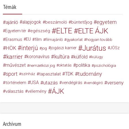
Témák
egyetem
ajánló
alapjogok
beszámoló
büntetőjog
ELTE
ELTE ÁJK
egészség
Egyetem tér
Erasmus
EU
film
filmajánló
gyakorlat
hogyan tovább
Jurátus
interjú
HÖK
jogászi karrier
JÖSz
jog
karrier
kultúra
koronavírus
külföld
külügy
művészet
politika
nemzetközi jog
oktatás
pszichológia
tudomány
sport
TDK
tapasztalat
színház
USA
utazás
verseny
történelem
vendégírás
vendégíró
ÁJK
választás
vélemény
Archívum