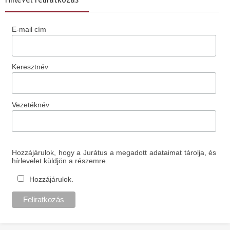
E-mail cím
Keresztnév
Vezetéknév
Hozzájárulok, hogy a Jurátus a megadott adataimat tárolja, és
hírlevelet küldjön a részemre.
Hozzájárulok.