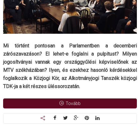
Mi történt pontosan a Parlamentben a decemberi
zárószavazáson? El lehet-e foglalni a pulpitust? Milyen
jogosítványai vannak egy országgyűlési képviselőnek az
MTV székházában? Ilyen, és ezekhez hasonló kérdésekkel
foglalkozik a Közjogi Kör, az Alkotmányjogi Tanszék közjogi
TDK-ja a két részes üléssorozatán.
Tovább