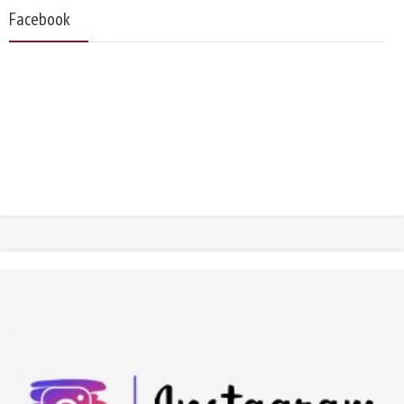
Facebook