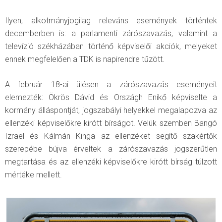
Ilyen, alkotmányjogilag releváns események történtek
decemberben is: a parlamenti zárószavazás, valamint a
televízió székházában történő képviselői akciók, melyeket
ennek megfelelően a TDK is napirendre tűzött.
A február 18-ai ülésen a zárószavazás eseményeit
elemezték: Ökrös Dávid és Országh Enikő képviselte a
kormány álláspontját, jogszabályi helyekkel megalapozva az
ellenzéki képviselőkre kirótt bírságot. Velük szemben Bangó
Izrael és Kálmán Kinga az ellenzéket segítő szakértők
szerepébe bújva érveltek a zárószavazás jogszerűtlen
megtartása és az ellenzéki képviselőkre kirótt bírság túlzott
mértéke mellett.