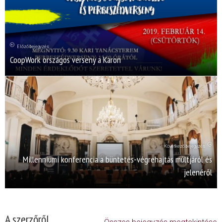
Előző bejegyzés
CoopWork országos verseny a Karon
Következő bejegyzés
Millenniumi konferencia a büntetés-végrehajtás múltjáról és
jelenéről
A szerzőről