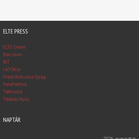
ELTE PRESS
ELTE Online
Bárczium
BIT
LáTÓKör
Presti Bölcsész Újság
PersPeKtíva
TátKontúr
Tétékás Nyúz
NAPTÁR
2026. augusztus