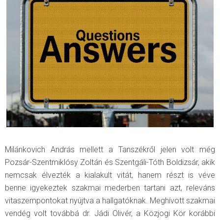
Milánkovich András mellett a Tanszékről jelen volt még
Pozsár-Szentmiklósy Zoltán és Szentgáli-Tóth Boldizsár, akik
nemcsak élvezték a kialakult vitát, hanem részt is véve
benne igyekeztek szakmai mederben tartani azt, releváns
vitaszempontokat nyújtva a hallgatóknak. Meghívott szakmai
vendég volt továbbá dr. Jádi Olivér, a Közjogi Kör korábbi