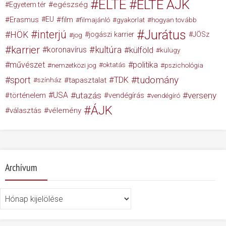
ELTE
ELTE ÁJK
egészség
Egyetem tér
Erasmus
EU
film
filmajánló
gyakorlat
hogyan tovább
Jurátus
interjú
HÖK
jogászi karrier
JÖSz
jog
karrier
kultúra
koronavírus
külföld
külügy
művészet
politika
nemzetközi jog
oktatás
pszichológia
tudomány
sport
TDK
tapasztalat
színház
USA
utazás
verseny
történelem
vendégírás
vendégíró
ÁJK
választás
vélemény
Archívum
Archívum