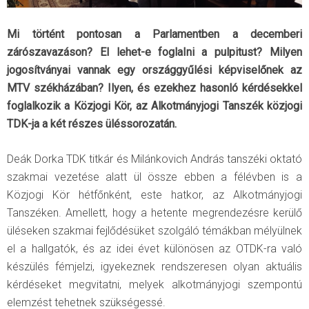
Mi történt pontosan a Parlamentben a decemberi
zárószavazáson? El lehet-e foglalni a pulpitust? Milyen
jogosítványai vannak egy országgyűlési képviselőnek az
MTV székházában? Ilyen, és ezekhez hasonló kérdésekkel
foglalkozik a Közjogi Kör, az Alkotmányjogi Tanszék közjogi
TDK-ja a két részes üléssorozatán.
Deák Dorka TDK titkár és Milánkovich András tanszéki oktató
szakmai vezetése alatt ül össze ebben a félévben is a
Közjogi Kör hétfőnként, este hatkor, az Alkotmányjogi
Tanszéken. Amellett, hogy a hetente megrendezésre kerülő
üléseken szakmai fejlődésüket szolgáló témákban mélyülnek
el a hallgatók, és az idei évet különösen az OTDK-ra való
készülés fémjelzi, igyekeznek rendszeresen olyan aktuális
kérdéseket megvitatni, melyek alkotmányjogi szempontú
elemzést tehetnek szükségessé.