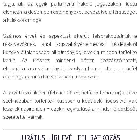
tagja, aki az egyik parlamenti frakció jogászaként tudta
elemezni a decemberi eseményeket bevezetve a társaságot
a kulisszák mögé.
Számos érvet és aspektust sikerült felsorakoztatniuk a
résztvevőknek, ahol jogszabályértelmezési kérdésektől
kezdve általánosabb alkotmányjogi elvekig minden terítékre
került. Az üléshez mindenki bátran hozzászólhatott,
elmondhatta a véleményét, és olyan hamar eltelt a másfél
óra, hogy garantáltan senki sem unatkozott.
A következő ülésen (február 25-én, hétfő este hatkor) a tévé
székházában történtek kapcsán a képviselői jogosítványok
lesznek napirenden – ezek megvitatására minden érdeklődőt
szeretettel várnak.
JURÁTUS HÍRLEVÉL FELIRATKOZÁS