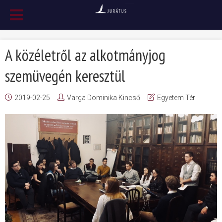
A közéletről az alkotmányjog
szemüvegén keresztül
2019-02-25
Varga Dominika Kincső
Egyetem Tér