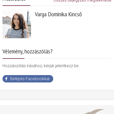
Összes bejegyzés megtekintése
Varga Dominika Kincső
Vélemény, hozzászólás?
Hozzászólás írásához, kérjük jelentkezz be.
Belépés Facebookkal