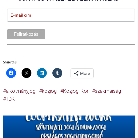
Share this:
More
alkotmányjog
közjog
Közjogi Kör
szakmaiság
TDK