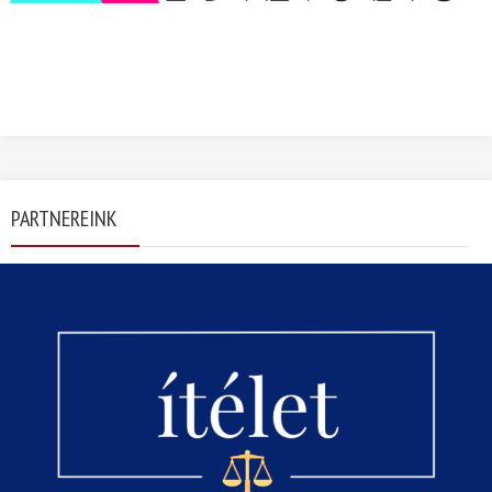
PARTNEREINK