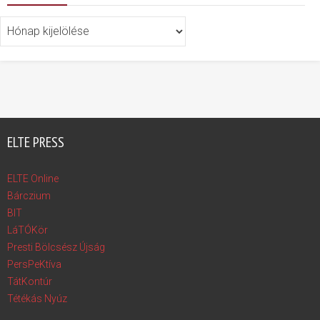
Archívum
ELTE PRESS
ELTE Online
Bárczium
BIT
LáTÓKör
Presti Bölcsész Újság
PersPeKtíva
TátKontúr
Tétékás Nyúz