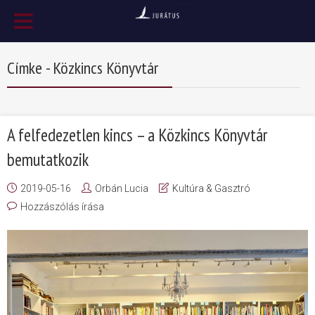
Címke - Közkincs Könyvtár
A felfedezetlen kincs – a Közkincs Könyvtár
bemutatkozik
2019-05-16
Orbán Lucia
Kultúra & Gasztró
Hozzászólás írása