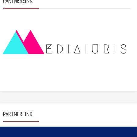
PARTNEREINK
PARTNEREINK