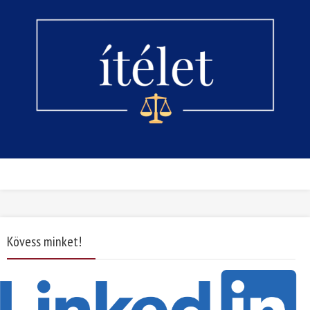
Kövess minket!