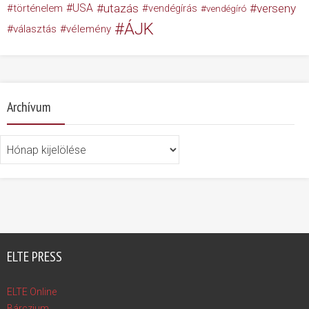
USA
utazás
verseny
történelem
vendégírás
vendégíró
ÁJK
választás
vélemény
Archívum
Archívum
ELTE PRESS
ELTE Online
Bárczium