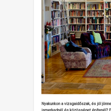
Nyakunkon a vizsgaidőszak, és jól jönn
ismerkednél és közösséget építenél? 