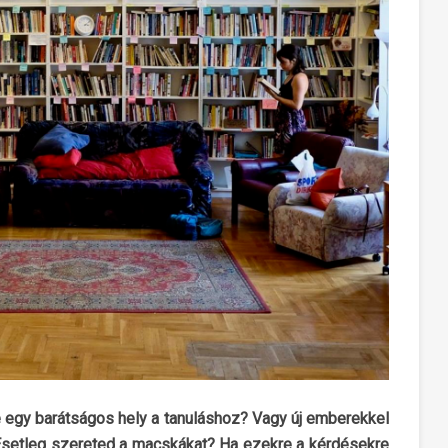
e egy barátságos hely a tanuláshoz? Vagy új emberekkel
Esetleg szereted a macskákat? Ha ezekre a kérdésekre