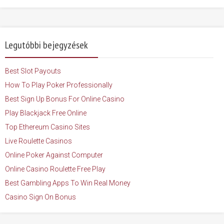
Legutóbbi bejegyzések
Best Slot Payouts
How To Play Poker Professionally
Best Sign Up Bonus For Online Casino
Play Blackjack Free Online
Top Ethereum Casino Sites
Live Roulette Casinos
Online Poker Against Computer
Online Casino Roulette Free Play
Best Gambling Apps To Win Real Money
Casino Sign On Bonus