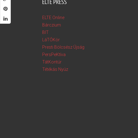
ELTE PRESS
ELTE Online
Bárczium
BIT
LáTÓKör
Presti Bölcsész Újság
PersPeKtíva
TátKontúr
Tétékás Nyúz