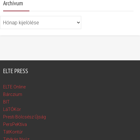
Archívum
Archívum
ELTE PRESS
ELTE Online
Bárczium
BIT
LáTÓKör
Presti Bölcsész Újság
PersPeKtíva
TátKontúr
Tétékás Nyúz