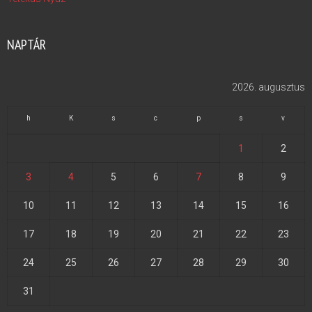
NAPTÁR
2026. augusztus
h
K
s
c
p
s
v
1
2
3
4
5
6
7
8
9
10
11
12
13
14
15
16
17
18
19
20
21
22
23
24
25
26
27
28
29
30
31