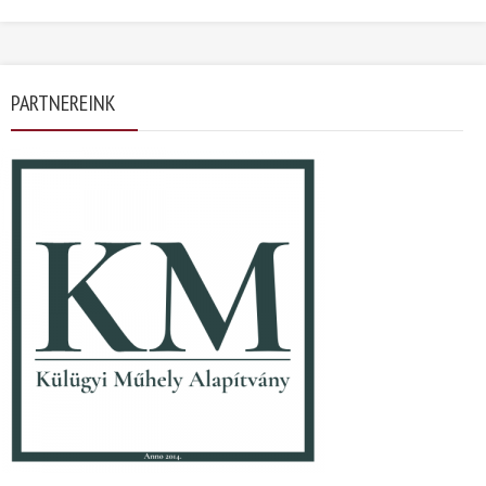
PARTNEREINK