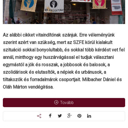
Az alábbi cikket vitaindítónak szánjuk. Erre véleményünk
szerint azért van szükség, mert az SZFE körül kialakult
szituáció sokkal bonyolultabb, és sokkal több kérdést vet fel
annál, minthogy egy huszárvágással el tudjuk választani
egymástól a jók és rosszak, a jobbosok és balosok, a
szolidárisok és elutasítók, a népiek és urbánusok, a
tiltakozók és forradalmárok csoportjait. Milbacher Dániel és
Oláh Márton vendégírása.
Tovább