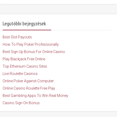
Legutóbbi bejegyzések
Best Slot Payouts
How To Play Poker Professionally
Best Sign Up Bonus For Online Casino
Play Blackjack Free Online
Top Ethereum Casino Sites
Live Roulette Casinos
Online Poker Against Computer
Online Casino Roulette Free Play
Best Gambling Apps To Win Real Money
Casino Sign On Bonus