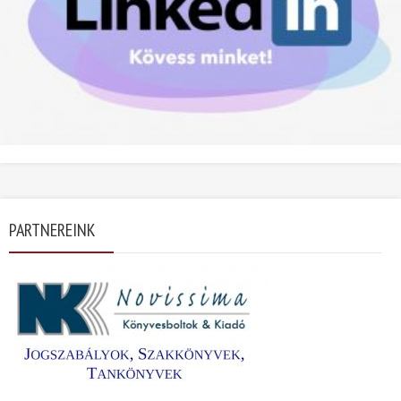
PARTNEREINK