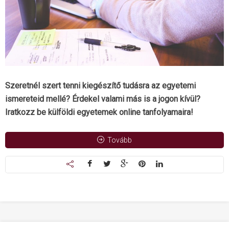
Szeretnél szert tenni kiegészítő tudásra az egyetemi
ismereteid mellé? Érdekel valami más is a jogon kívül?
Iratkozz be külföldi egyetemek online tanfolyamaira!
Tovább