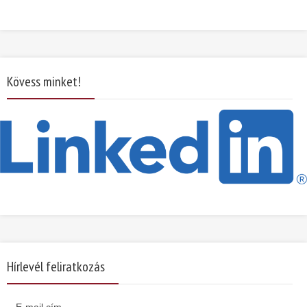
Kövess minket!
Hírlevél feliratkozás