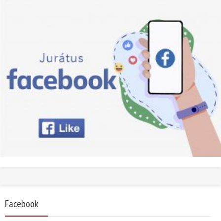
Facebook