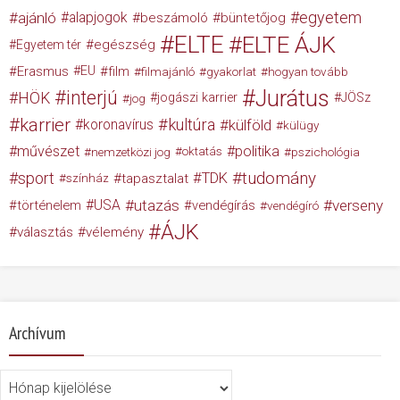
egyetem
ajánló
alapjogok
beszámoló
büntetőjog
ELTE
ELTE ÁJK
egészség
Egyetem tér
Erasmus
EU
film
filmajánló
gyakorlat
hogyan tovább
Jurátus
interjú
HÖK
jogászi karrier
JÖSz
jog
karrier
kultúra
koronavírus
külföld
külügy
művészet
politika
nemzetközi jog
oktatás
pszichológia
tudomány
sport
TDK
tapasztalat
színház
USA
utazás
verseny
történelem
vendégírás
vendégíró
ÁJK
választás
vélemény
Archívum
Archívum