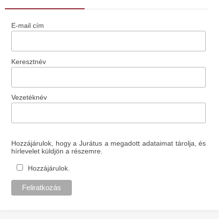
E-mail cím
Keresztnév
Vezetéknév
Hozzájárulok, hogy a Jurátus a megadott adataimat tárolja, és
hírlevelet küldjön a részemre.
Hozzájárulok.