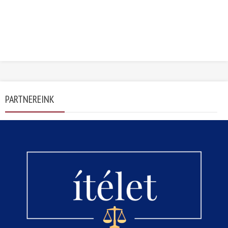
PARTNEREINK