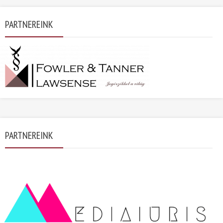
PARTNEREINK
PARTNEREINK