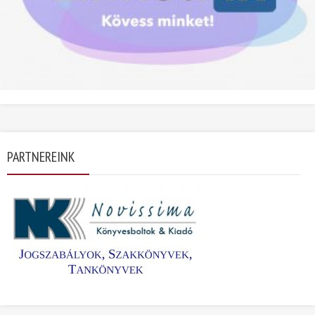
PARTNEREINK