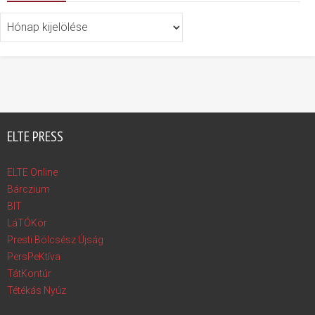
Archívum
ELTE PRESS
ELTE Online
Bárczium
BIT
LáTÓKör
Presti Bölcsész Újság
PersPeKtíva
TátKontúr
Tétékás Nyúz