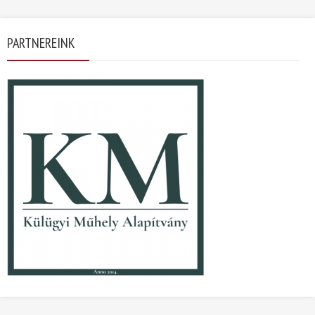
PARTNEREINK