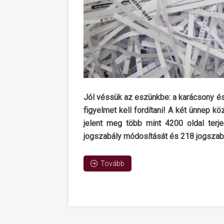
Jól véssük az eszünkbe: a karácsony és
figyelmet kell fordítani! A két ünnep 
jelent meg több mint 4200 oldal ter
jogszabály módosítását és 218 jogszabál
Tovább