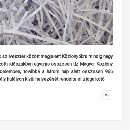
 szilveszter között megjelent Közlönyökre mindig nagy
közötti időszakban ugyanis összesen tíz Magyar Közlöny
jedelemben, továbbá a három nap alatt összesen 966
y hatályon kívül helyezését rendelte el a jogalkotó.