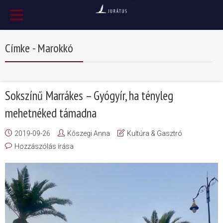
Címke - Marokkó
Sokszínű Marrákes – Gyógyír, ha tényleg
mehetnéked támadna
2019-09-26
Kőszegi Anna
Kultúra & Gasztró
Hozzászólás írása