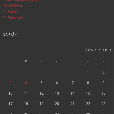
PersPeKtíva
TátKontúr
Tétékás Nyúz
NAPTÁR
2026. augusztus
h
K
s
c
p
s
v
1
2
3
4
5
6
7
8
9
10
11
12
13
14
15
16
17
18
19
20
21
22
23