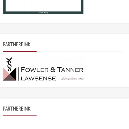
PARTNEREINK
PARTNEREINK