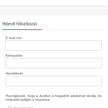
Hírlevél feliratkozás
E-mail cím
Keresztnév
Vezetéknév
Hozzájárulok, hogy a Jurátus a megadott adataimat tárolja, és
hírlevelet küldjön a részemre.