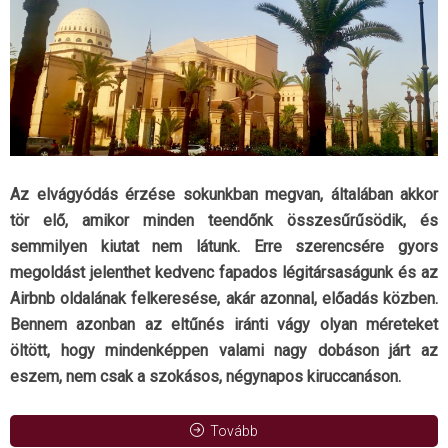
Az elvágyódás érzése sokunkban megvan, általában akkor
tör elő, amikor minden teendőnk összesűrűsödik, és
semmilyen kiutat nem látunk. Erre szerencsére gyors
megoldást jelenthet kedvenc fapados légitársaságunk és az
Airbnb oldalának felkeresése, akár azonnal, előadás közben.
Bennem azonban az eltűnés iránti vágy olyan méreteket
öltött, hogy mindenképpen valami nagy dobáson járt az
eszem, nem csak a szokásos, négynapos kiruccanáson.
Tovább