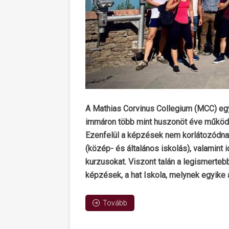
A Mathias Corvinus Collegium (MCC) eg
immáron több mint huszonöt éve működik
Ezenfelül a képzések nem korlátozódna
(közép- és általános iskolás), valamint
kurzusokat. Viszont talán a legismert
képzések, a hat Iskola, melynek egyike a
Tovább