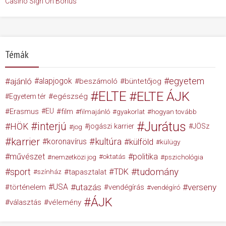
Casino Sign On Bonus
Témák
egyetem
ajánló
alapjogok
beszámoló
büntetőjog
ELTE
ELTE ÁJK
egészség
Egyetem tér
Erasmus
EU
film
filmajánló
gyakorlat
hogyan tovább
Jurátus
interjú
HÖK
jogászi karrier
JÖSz
jog
karrier
kultúra
koronavírus
külföld
külügy
művészet
politika
nemzetközi jog
oktatás
pszichológia
tudomány
sport
TDK
tapasztalat
színház
USA
utazás
verseny
történelem
vendégírás
vendégíró
ÁJK
választás
vélemény