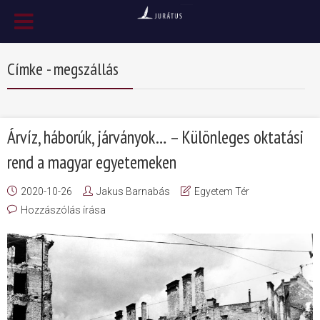
Címke - megszállás
Árvíz, háborúk, járványok… – Különleges oktatási
rend a magyar egyetemeken
2020-10-26
Jakus Barnabás
Egyetem Tér
Hozzászólás írása