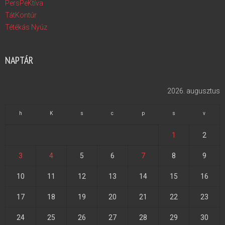
PersPeKtíva
TátKontúr
Tétékás Nyúz
NAPTÁR
2026. augusztus
h
K
s
c
p
s
v
1
2
3
4
5
6
7
8
9
10
11
12
13
14
15
16
17
18
19
20
21
22
23
24
25
26
27
28
29
30