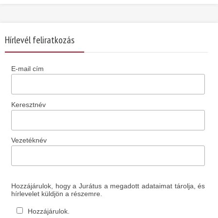
Hírlevél feliratkozás
E-mail cím
Keresztnév
Vezetéknév
Hozzájárulok, hogy a Jurátus a megadott adataimat tárolja, és
hírlevelet küldjön a részemre.
Hozzájárulok.