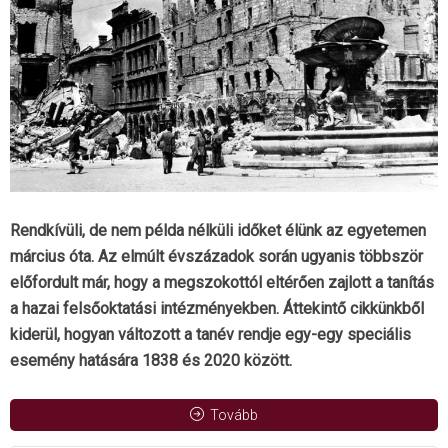
Rendkívüli, de nem példa nélküli időket élünk az egyetemen
március óta. Az elmúlt évszázadok során ugyanis többször
előfordult már, hogy a megszokottól eltérően zajlott a tanítás
a hazai felsőoktatási intézményekben. Áttekintő cikkünkből
kiderül, hogyan változott a tanév rendje egy-egy speciális
esemény hatására 1838 és 2020 között.
Tovább