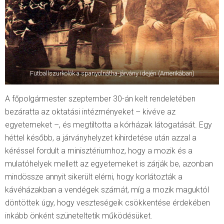
Futballszurkolók a spanyolnátha-járvány idején (Amerikában)
A főpolgármester szeptember 30-án kelt rendeletében
bezáratta az oktatási intézményeket – kivéve az
egyetemeket –, és megtiltotta a kórházak látogatását. Egy
héttel később, a járványhelyzet kihirdetése után azzal a
kéréssel fordult a minisztériumhoz, hogy a mozik és a
mulatóhelyek mellett az egyetemeket is zárják be, azonban
mindössze annyit sikerült elérni, hogy korlátozták a
kávéházakban a vendégek számát, míg a mozik maguktól
döntöttek úgy, hogy veszteségeik csökkentése érdekében
inkább önként szüneteltetik működésüket.