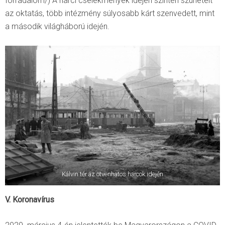
forradalom/) A harci cselekmények idején szintén szünetelt
az oktatás, több intézmény súlyosabb kárt szenvedett, mint
a második világháború idején.
Kálvin tér az ötvenhatos harcok idején
V. Koronavírus