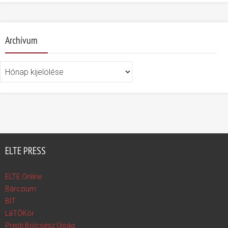
Archívum
Archívum
ELTE PRESS
ELTE Online
Bárczium
BIT
LáTÓKör
Presti Bölcsész Újság