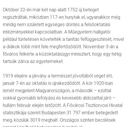
Október 22-én már két nap alatt 1752 új beteget
regisztráltak, miközben 117-en hunytak el, ugyanakkor még
mindig nem született egységes döntés a felsőoktatási
intézményekkel kapcsolatban. A Műegyetem hallgatói
például tüntetésen követelték a tanítás felfüggesztését, mivel
a diákok több mint fele megfertőződött. November 3-án a
főváros felkérte a közoktatásügyi minisztert, hogy egy hétig
tartsák zárva az egyetemeket.
1919 elejére a járvány a természet jóvoltából véget ért,
január 7-én az oktatás is újrakezdődött. A kór 1920-ban
ismét megjelent Magyarországon, a második – ezúttal
sokkal gyorsabb lefolyású és kevesebb áldozattal járó –
hullám február elején tetőzött. A Fővárosi Tisztiorvosi Hivatal
statisztikája szerint Budapesten 31 797 ember betegedett
meg, közülük 3019 meghalt. Országos szinten becslések