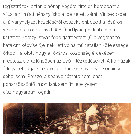
regisztráltak, aztán a hónap végére hirtelen berobbant a
vírus, ami miatt néhány iskolát be kellett zárni. Mindeközben
a járványhelyzet kezeléséről összekülönbözött a főváros
vezetése a kormánnyal. A 8 Órai Újság például élesen
kritizálta Bárczy István főpolgármestert: „Ő a végrehajtó
hatalom képviselője, neki lett volna múlhatatlan kötelessége
őrködni afölött, hogy a fővárosi közönség érdekében
megteszik-e kellő időben az óvó-intézkedéseket. A kórházak
felügyeleti joga is az övé, de Bárczy István ilyenkor nincs
sehol sem. Persze, a spanyolnáthára nem lehet
pohárköszöntőt mondani, sem ünnepélyesen,
díszmagyarban fogadni.”