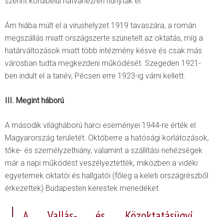
szerint körülbelül hatvanezren hunytak el.
Ám hiába múlt el a vírushelyzet 1919 tavaszára, a román
megszállás miatt országszerte szünetelt az oktatás, míg a
határváltozások miatt több intézmény késve és csak más
városban tudta megkezdeni működését. Szegeden 1921-
ben indult el a tanév, Pécsen erre 1923-ig várni kellett.
III. Megint háború
A második világháború harci eseményei 1944-re érték el
Magyarország területét. Októberre a hatósági korlátozások,
tőke- és személyzethiány, valamint a szállítási nehézségek
már a napi működést veszélyeztették, miközben a vidéki
egyetemek oktatói és hallgatói (főleg a keleti országrészből
érkezettek) Budapesten kerestek menedéket.
A Vallás- és Közoktatásügyi