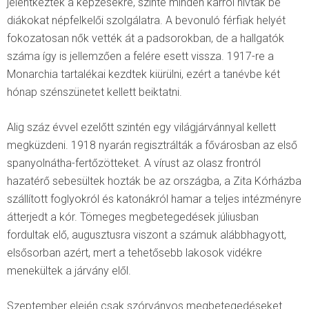
jelentkeztek a képzésekre, szinte minden karról hívtak be
diákokat népfelkelői szolgálatra. A bevonuló férfiak helyét
fokozatosan nők vették át a padsorokban, de a hallgatók
száma így is jellemzően a felére esett vissza. 1917-re a
Monarchia tartalékai kezdtek kiürülni, ezért a tanévbe két
hónap szénszünetet kellett beiktatni.
Alig száz évvel ezelőtt szintén egy világjárvánnyal kellett
megküzdeni. 1918 nyarán regisztrálták a fővárosban az első
spanyolnátha-fertőzötteket. A vírust az olasz frontról
hazatérő sebesültek hozták be az országba, a Zita Kórházba
szállított foglyokról és katonákról hamar a teljes intézményre
átterjedt a kór. Tömeges megbetegedések júliusban
fordultak elő, augusztusra viszont a számuk alábbhagyott,
elsősorban azért, mert a tehetősebb lakosok vidékre
menekültek a járvány elől.
Szeptember elején csak szórványos megbetegedéseket