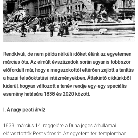
Rendkívüli, de nem példa nélküli időket élünk az egyetemen
március óta. Az elmúlt évszázadok során ugyanis többször
előfordult már, hogy a megszokottól eltérően zajlott a tanítás
a hazai felsőoktatási intézményekben. Áttekintő cikkünkből
kiderül, hogyan változott a tanév rendje egy-egy speciális
esemény hatására 1838 és 2020 között.
I. A nagy pesti árvíz
1838. március 14. reggelére a Duna jeges árhullámai
elárasztották Pest városát. Az egyetem téri templomban