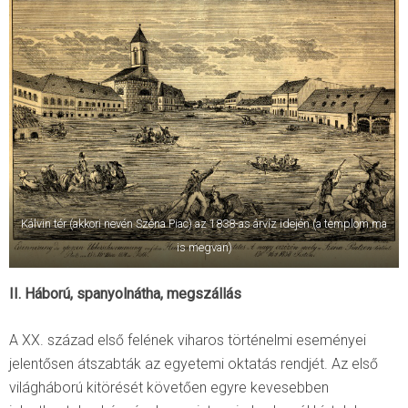
Kálvin tér (akkori nevén Széna Piac) az 1838-as árvíz idején (a templom ma
is megvan)
II. Háború, spanyolnátha, megszállás
A XX. század első felének viharos történelmi eseményei
jelentősen átszabták az egyetemi oktatás rendjét. Az első
világháború kitörését követően egyre kevesebben