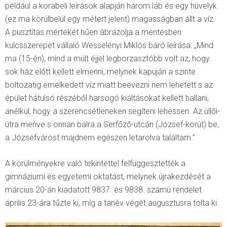
például a korabeli leírások alapján három láb és egy hüvelyk
(ez ma körülbelül egy métert jelent) magasságban állt a víz.
A pusztítás mértékét hűen ábrázolja a mentésben
kulcsszerepet vállaló Wesselényi Miklós báró leírása: „Mind
ma (15-én), mind a múlt éjjel legborzasztóbb volt az, hogy
sok ház előtt kellett elmenni, melynek kapuján a szinte
boltozatig emelkedett víz miatt beevezni nem lehetett s az
épület hátulsó részéből harsogó kiáltásokat kellett hallani,
anélkül, hogy a szerencsétleneken segíteni lehessen. Az üllői-
útra menve s onnan balra a Serfőző-utcán (József-körút) be,
a Józsefvárost majdnem egészen letarolva találtam.”
A körülményekre való tekintettel felfüggesztették a
gimnáziumi és egyetemi oktatást, melynek újrakezdését a
március 20-án kiadatott 9837. és 9838. számú rendelet
április 23-ára tűzte ki, míg a tanév végét augusztusra tolta ki.