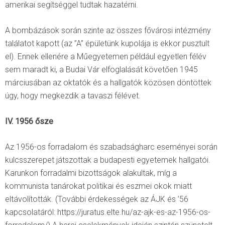
amerikai segítséggel tudtak hazatérni.
A bombázások során szinte az összes fővárosi intézmény
találatot kapott (az ”A” épületünk kupolája is ekkor pusztult
el). Ennek ellenére a Műegyetemen például egyetlen félév
sem maradt ki, a Budai Vár elfoglalását követően 1945
márciusában az oktatók és a hallgatók közösen döntöttek
úgy, hogy megkezdik a tavaszi félévet.
IV. 1956 ősze
Az 1956-os forradalom és szabadságharc eseményei során
kulcsszerepet játszottak a budapesti egyetemek hallgatói.
Karunkon forradalmi bizottságok alakultak, míg a
kommunista tanárokat politikai és eszmei okok miatt
eltávolították. (További érdekességek az ÁJK és ’56
kapcsolatáról: https://juratus.elte.hu/az-ajk-es-az-1956-os-