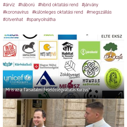
árvíz
háború
hibrid oktatási rend
járvány
koronavírus
különleges oktatási rend
megszállás
ötvenhat
spanyolnátha
Előző bejegyzés
Mi is az a Társadalmi Felelősségvállalás Kurzus?