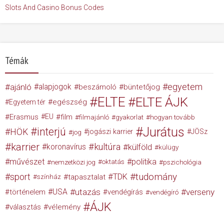
Slots And Casino Bonus Codes
Témák
egyetem
ajánló
alapjogok
beszámoló
büntetőjog
ELTE
ELTE ÁJK
egészség
Egyetem tér
Erasmus
EU
film
filmajánló
gyakorlat
hogyan tovább
Jurátus
interjú
HÖK
jogászi karrier
JÖSz
jog
karrier
kultúra
koronavírus
külföld
külügy
művészet
politika
nemzetközi jog
oktatás
pszichológia
tudomány
sport
TDK
tapasztalat
színház
USA
utazás
verseny
történelem
vendégírás
vendégíró
ÁJK
választás
vélemény