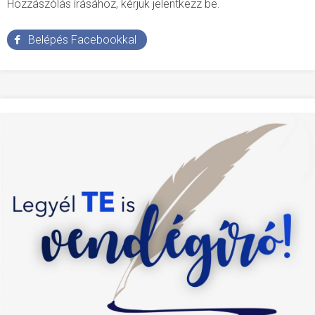
Hozzászólás írásához, kérjük jelentkezz be.
Belépés Facebookkal