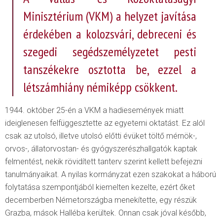
Minisztérium (VKM) a helyzet javítása
érdekében a kolozsvári, debreceni és
szegedi segédszemélyzetet pesti
tanszékekre osztotta be, ezzel a
létszámhiány némiképp csökkent.
1944. október 25-én a VKM a hadiesemények miatt
ideiglenesen felfüggesztette az egyetemi oktatást. Ez alól
csak az utolsó, illetve utolsó előtti évüket töltő mérnök-,
orvos-, állatorvostan- és gyógyszerészhallgatók kaptak
felmentést, nekik rövidített tanterv szerint kellett befejezni
tanulmányaikat. A nyilas kormányzat ezen szakokat a háború
folytatása szempontjából kiemelten kezelte, ezért őket
decemberben Németországba menekítette, egy részük
Grazba, mások Halléba kerültek. Onnan csak jóval később,