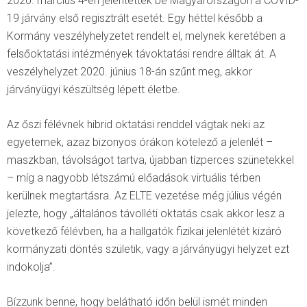
2020. március 4-én jelentették be Magyarországon a COVID-
19 járvány első regisztrált esetét. Egy héttel később a
Kormány veszélyhelyzetet rendelt el, melynek keretében a
felsőoktatási intézmények távoktatási rendre álltak át. A
veszélyhelyzet 2020. június 18-án szűnt meg, akkor
járványügyi készültség lépett életbe.
Az őszi félévnek hibrid oktatási renddel vágtak neki az
egyetemek, azaz bizonyos órákon kötelező a jelenlét –
maszkban, távolságot tartva, újabban tízperces szünetekkel
– míg a nagyobb létszámú előadások virtuális térben
kerülnek megtartásra. Az ELTE vezetése még július végén
jelezte, hogy „általános távolléti oktatás csak akkor lesz a
következő félévben, ha a hallgatók fizikai jelenlétét kizáró
kormányzati döntés születik, vagy a járványügyi helyzet ezt
indokolja”.
Bízzunk benne, hogy belátható időn belül ismét minden