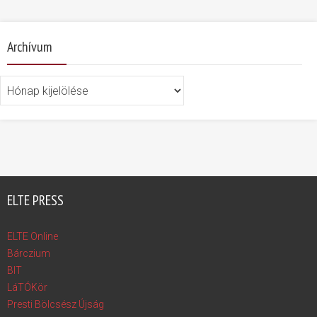
Archívum
Archívum
ELTE PRESS
ELTE Online
Bárczium
BIT
LáTÓKör
Presti Bölcsész Újság