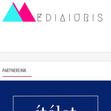
PARTNEREINK