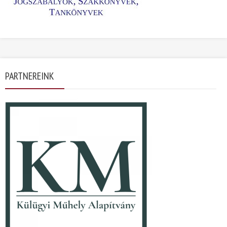
PARTNEREINK