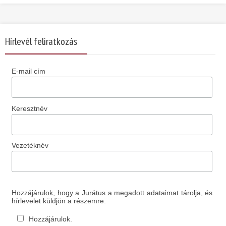
Hírlevél feliratkozás
E-mail cím
Keresztnév
Vezetéknév
Hozzájárulok, hogy a Jurátus a megadott adataimat tárolja, és
hírlevelet küldjön a részemre.
Hozzájárulok.