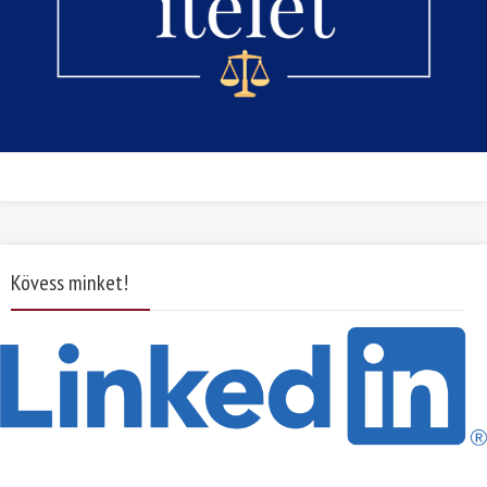
Kövess minket!