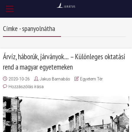
Címke - spanyolnátha
Árvíz, háborúk, járványok… – Különleges oktatási
rend a magyar egyetemeken
2020-10-26
Jakus Barnabás
Egyetem Tér
Hozzászólás írása