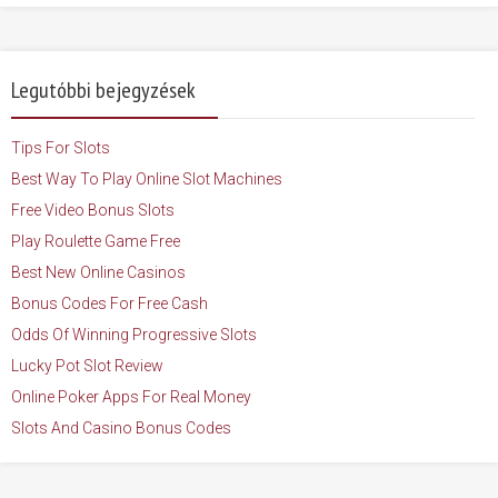
Legutóbbi bejegyzések
Tips For Slots
Best Way To Play Online Slot Machines
Free Video Bonus Slots
Play Roulette Game Free
Best New Online Casinos
Bonus Codes For Free Cash
Odds Of Winning Progressive Slots
Lucky Pot Slot Review
Online Poker Apps For Real Money
Slots And Casino Bonus Codes