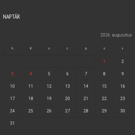
NAPTÁR
2026. augusztus
h
K
s
c
p
s
v
1
2
3
4
5
6
7
8
9
10
11
12
13
14
15
16
17
18
19
20
21
22
23
24
25
26
27
28
29
30
31