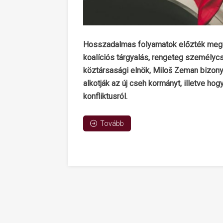
Hosszadalmas folyamatok előzték meg a
koalíciós tárgyalás, rengeteg személycs
köztársasági elnök, Miloš Zeman bizonyt
alkotják az új cseh kormányt, illetve h
konfliktusról.
Tovább