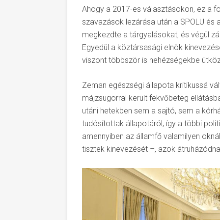
Ahogy a 2017-es választásokon, ez a 
szavazások lezárása után a SPOLU és a
megkezdte a tárgyalásokat, és végül zá
Egyedül a köztársasági elnök kinevezésé
viszont többször is nehézségekbe ütköz
Zeman egészségi állapota kritikussá v
májzsugorral került fekvőbeteg ellátásb
utáni hetekben sem a sajtó, sem a kór
tudósítottak állapotáról, így a többi poli
amennyiben az államfő valamilyen oknál f
tisztek kinevezését –, azok átruházódn