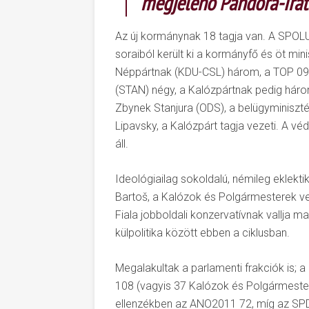
megjelenő Pandora-irat
Az új kormánynak 18 tagja van. A SPOLU 
soraiból került ki a kormányfő és öt m
Néppártnak (KDU-CSL) három, a TOP 09 
(STAN) négy, a Kalózpártnak pedig háro
Zbynek Stanjura (ODS), a belügyminiszté
Lipavsky, a Kalózpárt tagja vezeti. A v
áll.
Ideológiailag sokoldalú, némileg eklekt
Bartoš, a Kalózok és Polgármesterek veze
Fiala jobboldali konzervatívnak vallja m
külpolitika között ebben a ciklusban.
Megalakultak a parlamenti frakciók is;
108 (vagyis 37 Kalózok és Polgármesterek
ellenzékben az ANO2011 72, míg az SP