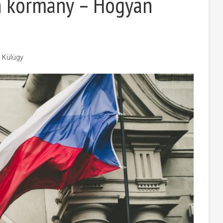
h kormány – Hogyan
& Külügy