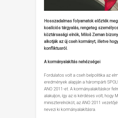
Hosszadalmas folyamatok előzték meg a
koalíciós tárgyalás, rengeteg személycs
köztársasági elnök, Miloš Zeman bizonyt
alkotják az új cseh kormányt, illetve h
konfliktusról.
A kormányalakítás nehézségei
Fordulatos volt a cseh belpolitika az e
eredmények alapján a hárompárti SPOLU
ANO 2011-et. A kormányalakításkor felm
alakuljon, így az is kérdéses volt, hogy
miniszterelnököt, az ANO 2011 vezetőjét,
nevezi ki kormányalakításra.