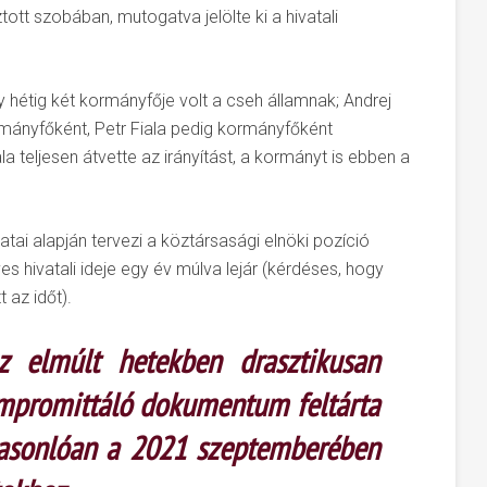
tott szobában, mutogatva jelölte ki a hivatali
hétig két kormányfője volt a cseh államnak; Andrej
rmányfőként, Petr Fiala pedig kormányfőként
 teljesen átvette az irányítást, a kormányt is ebben a
atai alapján tervezi a köztársasági elnöki pozíció
hivatali ideje egy év múlva lejár (kérdéses, hogy
 az időt).
z elmúlt hetekben drasztikusan
ompromittáló dokumentum feltárta
 hasonlóan a 2021 szeptemberében