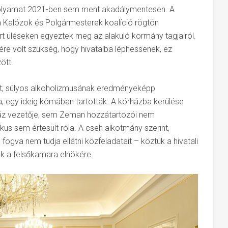
folyamat 2021-ben sem ment akadálymentesen. A
 Kalózok és Polgármesterek koalíció rögtön
rt üléseken egyeztek meg az alakuló kormány tagjairól.
re volt szükség, hogy hivatalba léphessenek, ez
ött.
ált; súlyos alkoholizmusának eredményeképp
a, egy ideig kómában tartották. A kórházba kerülése
ház vezetője, sem Zeman hozzátartozói nem
tikus sem értesült róla. A cseh alkotmány szerint,
ogva nem tudja ellátni közfeladatait – köztük a hivatali
ak a felsőkamara elnökére.