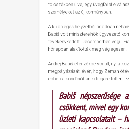
tolószékben ülve, egy üvegfallal elválasz
személyeket az új kormányban.
A különleges helyzetből adódóan néhány 
Babiš volt miniszterelnök ügyvezető ko
tevékenykedett. Decemberben végül Fiala
hónapban alakították meg véglegesen.
Andrej Babiš ellenzékbe vonult, nyilatkoz
megpályázását lévén, hogy Zeman ötéves 
ebben a kondícióban ki tudja-e tölteni ezt
Babiš népszerűsége a
csökkent, mivel egy k
üzleti kapcsolatait –