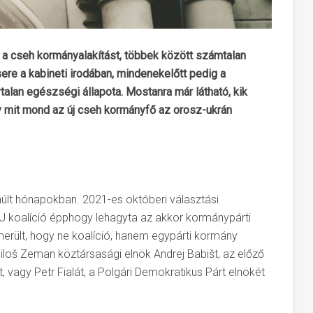
 cseh kormányalakítást, többek között számtalan
ere a kabineti irodában, mindenekelőtt pedig a
alan egészségi állapota. Mostanra már látható, kik
ogy mit mond az új cseh kormányfő az orosz-ukrán
lmúlt hónapokban. 2021-es októberi választási
 koalíció épphogy lehagyta az akkor kormánypárti
erült, hogy ne koalíció, hanem egypárti kormány
 Miloš Zeman köztársasági elnök Andrej Babišt, az előző
 vagy Petr Fialát, a Polgári Demokratikus Párt elnökét