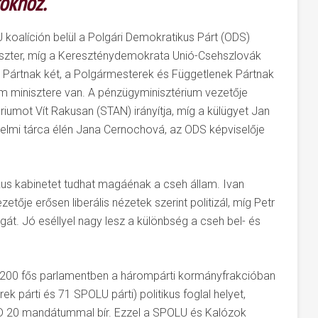
okhoz.
koalíción belül a Polgári Demokratikus Párt (ODS)
iniszter, míg a Kereszténydemokrata Unió-Csehszlovák
Pártnak két, a Polgármesterek és Függetlenek Pártnak
m minisztere van. A pénzügyminisztérium vezetője
riumot Vít Rakusan (STAN) irányítja, míg a külügyet Jan
édelmi tárca élén Jana Cernochová, az ODS képviselője
ikus kabinetet tudhat magáénak a cseh állam. Ivan
tője erősen liberális nézetek szerint politizál, míg Petr
agát. Jó eséllyel nagy lesz a különbség a cseh bel- és
 a 200 fős parlamentben a hárompárti kormányfrakcióban
 párti és 71 SPOLU párti) politikus foglal helyet,
D 20 mandátummal bír. Ezzel a SPOLU és Kalózok