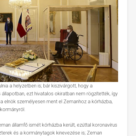
nia a helyzetben is; bár kiszivárgott, hogy a
állapotban, ezt hivatalos okiratban nem rögzítették, így
iala elnök személyesen ment el Zemanhoz a kórházba,
 kormányról.
an államfő ismét kórházba került, ezúttal koronavírus
iszterek és a kormánytagok kinevezése is; Zeman