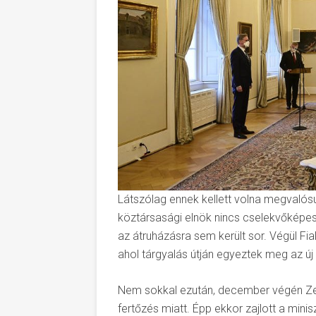
Látszólag ennek kellett volna megvalósul
köztársasági elnök nincs cselekvőképes 
az átruházásra sem került sor. Végül F
ahol tárgyalás útján egyeztek meg az új
Nem sokkal ezután, december végén Zem
fertőzés miatt. Épp ekkor zajlott a min