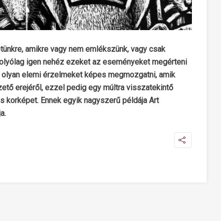
tünkre, amikre vagy nem emlékszünk, vagy csak
ifolyólag igen nehéz ezeket az eseményeket megérteni
y olyan elemi érzelmeket képes megmozgatni, amik
ető erejéről, ezzel pedig egy múltra visszatekintő
s korképet. Ennek egyik nagyszerű példája Art
a.