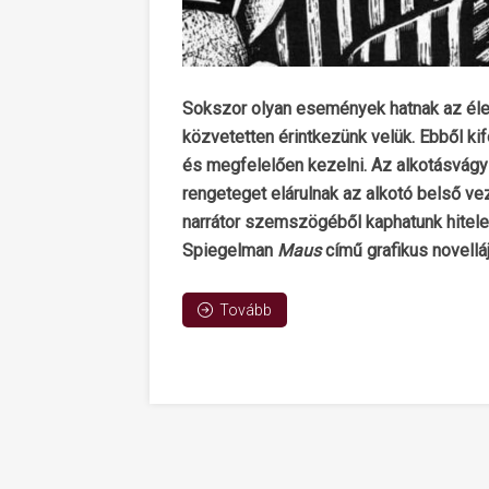
Sokszor olyan események hatnak az éle
közvetetten érintkezünk velük. Ebből k
és megfelelően kezelni. Az alkotásvág
rengeteget elárulnak az alkotó belső vez
narrátor szemszögéből kaphatunk hitele
Spiegelman
Maus
című grafikus novelláj
Tovább