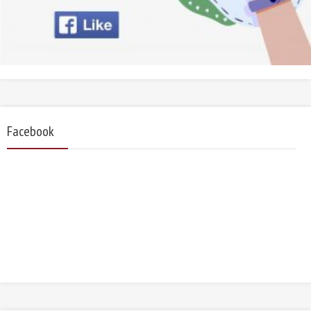
Facebook