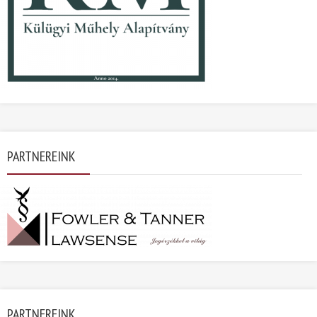
PARTNEREINK
PARTNEREINK