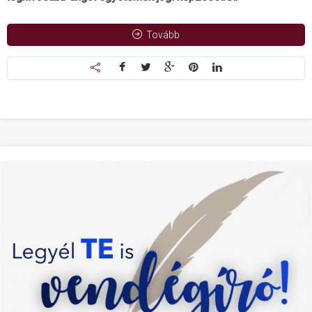
Tovább