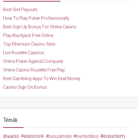
Best Slot Payouts
How To Play Poker Professionally
Best Sign Up Bonus For Online Casino
Play Blackjack Free Online
Top Ethereum Casino Sites
Live Roulette Casinos
Online Poker Against Computer
Online Casino Roulette Free Play
Best Gambling Apps To Win Real Money
Casino Sign On Bonus
Témák
egyetem
ajánló
alapjogok
beszámoló
büntetőjog