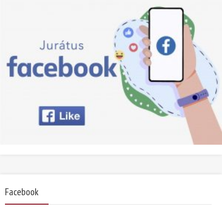
Facebook