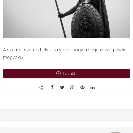
A szemet szemért elv oda vezet, hogy az egész világ
csak
megvakul.
Tovább