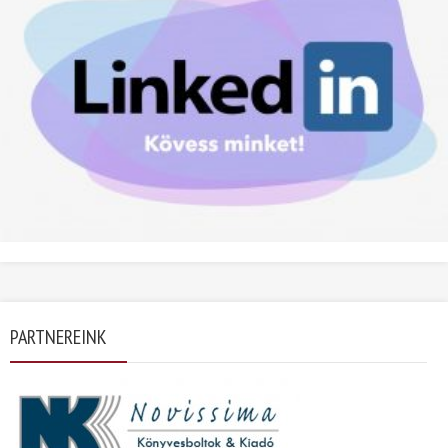
PARTNEREINK