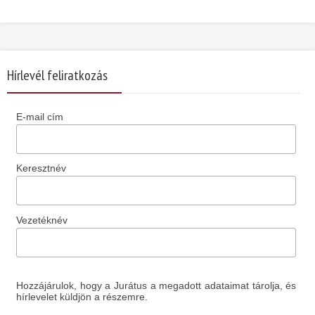
Hírlevél feliratkozás
E-mail cím
Keresztnév
Vezetéknév
Hozzájárulok, hogy a Jurátus a megadott adataimat tárolja, és
hírlevelet küldjön a részemre.