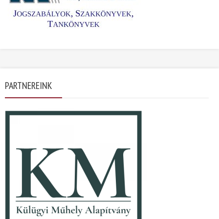
PARTNEREINK