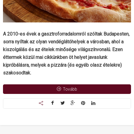
A 2010-es évek a gasztroforradalomról szóltak Budapesten,
sorra nyíltak az olyan vendéglátóhelyek a városban, ahol a
kiszolgálás és az ételek minősége világszínvonalú. Ezen
éttermek közül mai cikkünkben öt helyet javaslunk
kipróbálásra, melyek a pizzára (és egyéb olasz ételekre)
szakosodtak.
Tovább