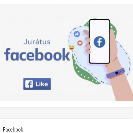
Facebook