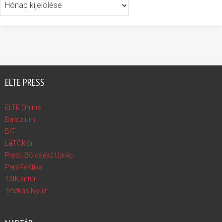
Archívum
ELTE PRESS
ELTE Online
Bárczium
BIT
LáTÓKör
Presti Bölcsész Újság
PersPeKtíva
TátKontúr
Tétékás Nyúz