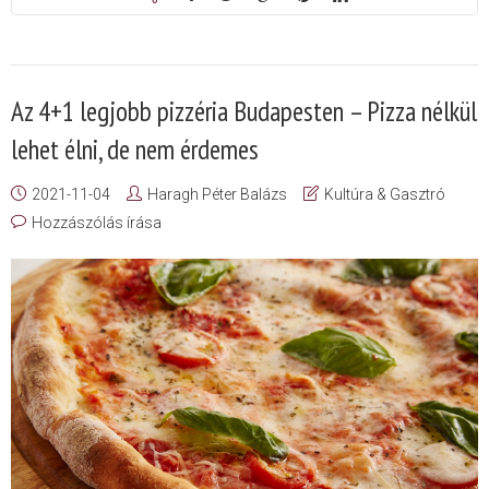
Az 4+1 legjobb pizzéria Budapesten – Pizza nélkül
lehet élni, de nem érdemes
2021-11-04
Haragh Péter Balázs
Kultúra & Gasztró
Hozzászólás írása