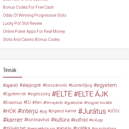
Bonus Codes For Free Cash
Odds Of Winning Progressive Slots
Lucky Pot Slot Review
Online Poker Apps For Real Money
Slots And Casino Bonus Codes
Témák
egyetem
ajánló
alapjogok
beszámoló
büntetőjog
ELTE
ELTE ÁJK
egészség
Egyetem tér
Erasmus
EU
film
filmajánló
gyakorlat
hogyan tovább
Jurátus
interjú
HÖK
jogászi karrier
JÖSz
jog
karrier
kultúra
koronavírus
külföld
külügy
művészet
politika
nemzetközi jog
oktatás
pszichológia