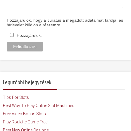
Hozzájárulok, hogy a Jurátus a megadott adataimat tárolja, és
hírlevelet küldjön a részemre.
Hozzájárulok.
Legutóbbi bejegyzések
Tips For Slots
Best Way To Play Online Slot Machines
Free Video Bonus Slots
Play Roulette Game Free
Best New Online Casinos