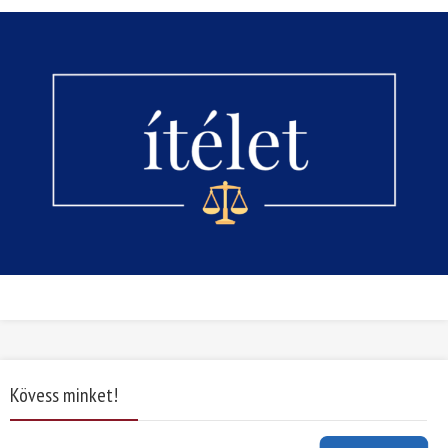
Kövess minket!