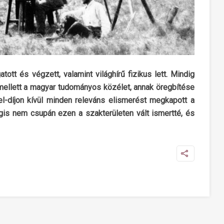
ott és végzett, valamint világhírű fizikus lett. Mindig
mellett a magyar tudományos közélet, annak öregbítése
l-díjon kívül minden releváns elismerést megkapott a
gis nem csupán ezen a szakterületen vált ismertté, és