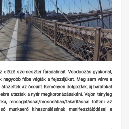
z előző szemeszter fáradalmait. Voodoozás gyakorlat,
k nagyobb fába vágták a fejszéjüket. Meg sem várva a
átszelték az óceánt. Keményen dolgoztak, új barátokat
yekre utaztak a nyár megkoronázásaként. Vajon tényleg
ka, mosogatással/mosodában/takarítással tölteni az
ó munkaerő kihasználásának manifesztálódásai a