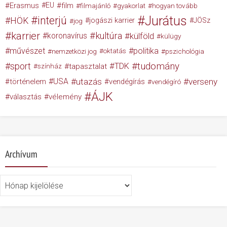
Erasmus
EU
film
filmajánló
gyakorlat
hogyan tovább
Jurátus
interjú
HÖK
jogászi karrier
JÖSz
jog
karrier
kultúra
koronavírus
külföld
külügy
művészet
politika
nemzetközi jog
oktatás
pszichológia
tudomány
sport
TDK
tapasztalat
színház
USA
utazás
verseny
történelem
vendégírás
vendégíró
ÁJK
választás
vélemény
Archívum
Archívum