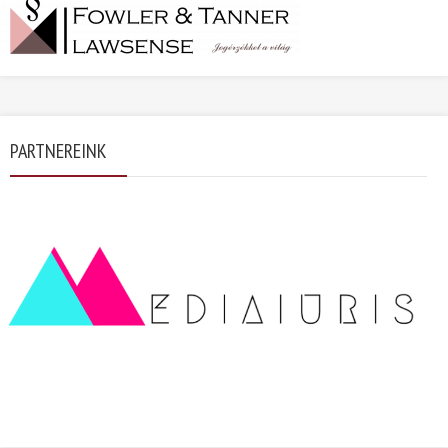
PARTNEREINK