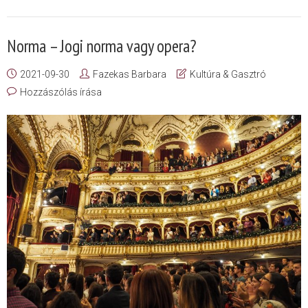
Norma – Jogi norma vagy opera?
2021-09-30
Fazekas Barbara
Kultúra & Gasztró
Hozzászólás írása