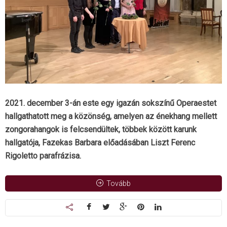
2021. december 3-án este egy igazán sokszínű Operaestet
hallgathatott meg a közönség, amelyen az énekhang mellett
zongorahangok is felcsendültek, többek között karunk
hallgatója, Fazekas Barbara előadásában Liszt Ferenc
Rigoletto parafrázisa.
Tovább