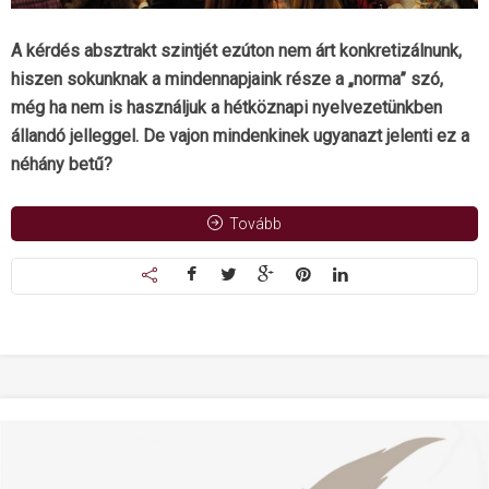
A kérdés absztrakt szintjét ezúton nem árt konkretizálnunk,
hiszen sokunknak a mindennapjaink része a „norma” szó,
még ha nem is használjuk a hétköznapi nyelvezetünkben
állandó jelleggel. De vajon mindenkinek ugyanazt jelenti ez a
néhány betű?
Tovább