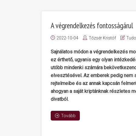
A végrendelkezés fontosságárul
2022-10-04
Tőzsér Kristóf
Tud
Sajnálatos módon a végrendelkezés mon
ez érthető, ugyanis egy olyan intézkedé
utóbb mindenki számára bekövetkezendő 
elvesztésével. Az emberek pedig nem s
rejtelmeibe és az annak kapcsán felme
ahogyan a saját kriptánknak részletes 
divatból.
Tovább