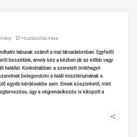
omány
Hozzászólás írása
dhatni tabunak számít a mai társadalomban. Egyfelől
sről beszélünk, amely kéz a kézben jár az előbb vagy
halállal. Konkrétabban: a szeretett örökhagyó
zeretnek belegondolni a halál misztériumának a
rülő egyéb kérdésekbe sem. Ennek köszönhető, mint
megtervezése, úgy a végrendelkezés is kikopott a