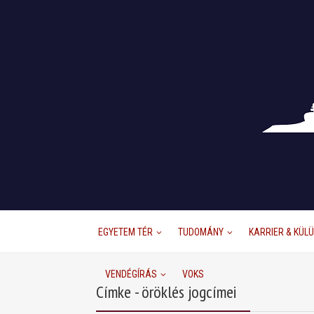
EGYETEM TÉR
TUDOMÁNY
KARRIER & KÜL
VENDÉGÍRÁS
VOKS
Címke - öröklés jogcímei