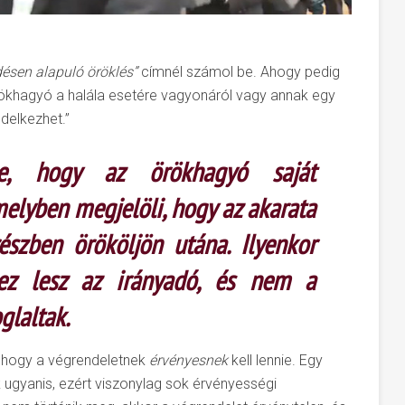
ésen alapuló öröklés”
címnél számol be. Ahogy pedig
örökhagyó a halála esetére vagyonáról vagy annak egy
delkezhet.”
e, hogy az örökhagyó saját
melyben megjelöli, hogy az akarata
észben örököljön utána. Ilyenkor
ez lesz az irányadó, és nem a
glaltak.
, hogy a végrendeletnek
érvényesnek
kell lennie. Egy
 ugyanis, ezért viszonylag sok érvényességi