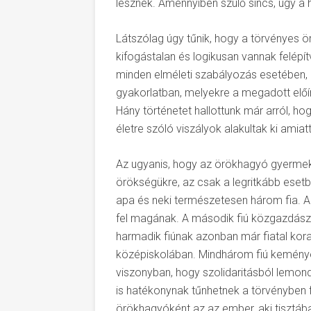
lesznek. Amennyiben szülő sincs, úgy a 
Látszólag úgy tűnik, hogy a törvényes ö
kifogástalan és logikusan vannak felépí
minden elméleti szabályozás esetében, á
gyakorlatban, melyekre a megadott előí
Hány történetet hallottunk már arról, ho
életre szóló viszályok alakultak ki amia
Az ugyanis, hogy az örökhagyó gyermek
örökségükre, az csak a legritkább esetbe
apa és neki természetesen három fia. Az 
fel magának. A második fiú közgazdász, 
harmadik fiúnak azonban már fiatal kora 
középiskolában. Mindhárom fiú keménye
viszonyban, hogy szolidaritásból lemond
is hatékonynak tűnhetnek a törvényben 
örökhagyóként az az ember, aki tisztáb