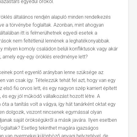
házastárs egyedül örököl.
röklés általános rendjén alapuló minden rendelkezés
tve a törvénybe foglaltak. Azonban, mint ahogyan
ltalában itt is felmerülhetnek egyedi esetek a
rások nem feltétlenül lennének a leghatékonyabbak.
gy milyen komoly családon belüli konfliktusok vagy akár
tt, amely egy-egy öröklés eredménye lett?
einek pont egyenlő arányban lenne szüksége az
n van csak így. Tételezzük tehát fel azt, hogy van egy
első fiú orvos lett, és egy nagyon szép karriert épített
és egy jól működő vállalkozást hozott létre. A
óta a tanítás volt a vágya, így hát tanárként oktat egy
n dolgozik, viszont nincsenek egymással olyan
janak saját örökségükről a másik javára. Ilyen esetben
foglaltak? Esetleg tekinthet magára igazságos
an van gyermekei különböző anyagi helyzetével, de