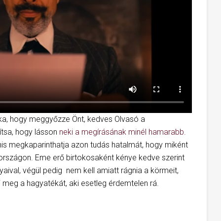
ka, hogy meggyőzze Önt, kedves Olvasó a
ítsa, hogy lásson
neki a megírásának minél hamarabb.
nis megkaparinthatja azon tudás hatalmát, hogy miként
országon. Eme erő birtokosaként kénye kedve szerint
ival, végül pedig nem kell amiatt rágnia a körmeit,
 meg a hagyatékát, aki esetleg érdemtelen rá.