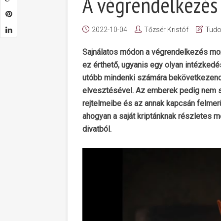
A végrendelkezés
2022-10-04
Tőzsér Kristóf
Tud
Sajnálatos módon a végrendelkezés mon
ez érthető, ugyanis egy olyan intézkedé
utóbb mindenki számára bekövetkezendő 
elvesztésével. Az emberek pedig nem s
rejtelmeibe és az annak kapcsán felme
ahogyan a saját kriptánknak részletes 
divatból.