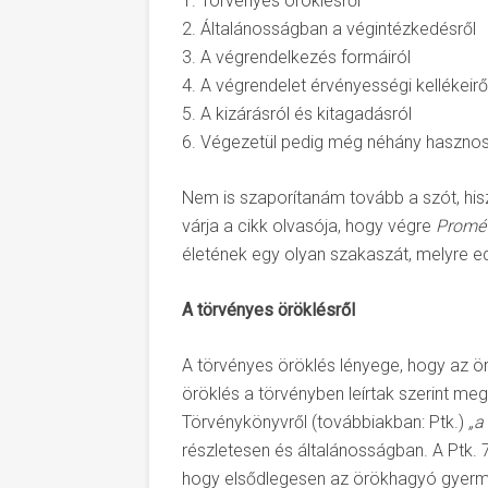
1. Törvényes öröklésről
2. Általánosságban a végintézkedésről
3. A végrendelkezés formáiról
4. A végrendelet érvényességi kellékeirő
5. A kizárásról és kitagadásról
6. Végezetül pedig még néhány hasznos t
Nem is szaporítanám tovább a szót, his
várja a cikk olvasója, hogy végre
Promé
életének egy olyan szakaszát, melyre edd
A törvényes öröklésről
A törvényes öröklés lényege, hogy az 
öröklés a törvényben leírtak szerint meg
Törvénykönyvről (továbbiakban: Ptk.)
„a
részletesen és általánosságban. A Ptk.
hogy elsődlegesen az örökhagyó gyerme