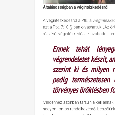
Általánosságban a végintézkedésről
A végintézkedésről a Ptk. a
„végintézked
azt a Ptk. 7:10 §-ban olvashatjuk: „Az 
részéről végintézkedéssel szabadon ren
Ennek tehát lényeg
végrendeletet készít, a
szerint ki és milyen r
pedig természetesen 
törvényes öröklésben fo
Mindehhez azonban társulnia kell annak
nagyon fontos rendelkezésről beszélünk