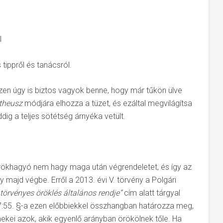
l
ippről és tanácsról.
zen úgy is biztos vagyok benne, hogy már tűkön ülve
theusz
módjára elhozza a tüzet, és ezáltal megvilágítsa
ig a teljes sötétség árnyéka vetült.
örökhagyó nem hagy maga után végrendeletet, és így az
y majd végbe. Erről a 2013. évi V. törvény a Polgári
 törvényes öröklés általános rendje”
cím alatt tárgyal
 7:55. §-a ezen előbbiekkel összhangban határozza meg,
kei azok, akik egyenlő arányban örökölnek tőle. Ha