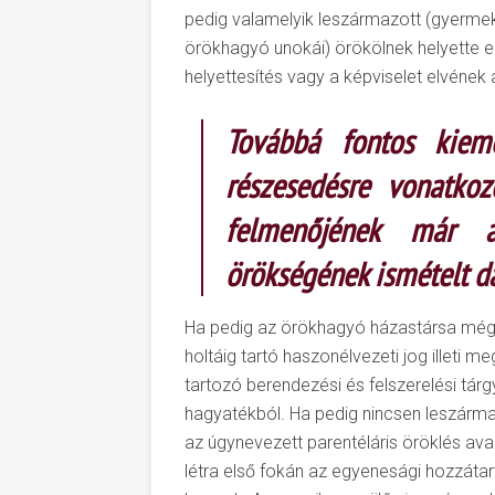
pedig valamelyik leszármazott (gyermek
örökhagyó unokái) örökölnek helyette e
helyettesítés vagy a képviselet elvének 
Továbbá fontos kiem
részesedésre vonatko
felmenőjének már a
örökségének ismételt da
Ha pedig az örökhagyó házastársa még 
holtáig tartó haszonélvezeti jog illeti
tartozó berendezési és felszerelési tár
hagyatékból. Ha pedig nincsen leszármaz
az úgynevezett parentéláris öröklés av
létra első fokán az egyenesági hozzátar