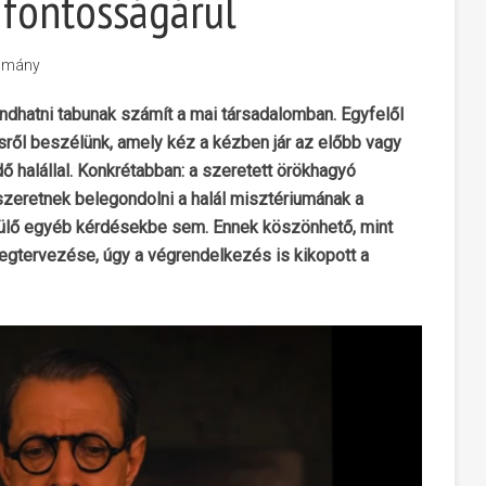
 fontosságárul
omány
dhatni tabunak számít a mai társadalomban. Egyfelől
sről beszélünk, amely kéz a kézben jár az előbb vagy
halállal. Konkrétabban: a szeretett örökhagyó
zeretnek belegondolni a halál misztériumának a
rülő egyéb kérdésekbe sem. Ennek köszönhető, mint
megtervezése, úgy a végrendelkezés is kikopott a