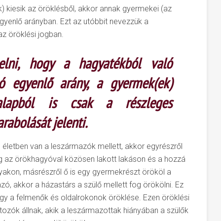
) kiesik az öröklésből, akkor annak gyermekei (az
gyenlő arányban. Ezt az utóbbit nevezzük a
az öröklési jogban.
elni, hogy a hagyatékból való
zó egyenlő arány, a gyermek(ek)
lapból is csak a részleges
rabolását jelenti.
életben van a leszármazók mellett, akkor egyrészről
 meg az örökhagyóval közösen lakott lakáson és a hozzá
gyakon, másrészről ő is egy gyermekrészt örököl a
ó, akkor a házastárs a szülő mellett fog örökölni. Ez
agy a felmenők és oldalrokonok öröklése. Ezen öröklési
tozók állnak, akik a leszármazottak hiányában a szülők