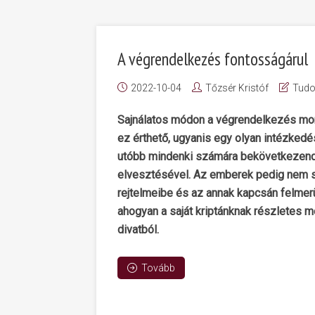
A végrendelkezés fontosságárul
2022-10-04
Tőzsér Kristóf
Tud
Sajnálatos módon a végrendelkezés mon
ez érthető, ugyanis egy olyan intézkedé
utóbb mindenki számára bekövetkezendő 
elvesztésével. Az emberek pedig nem s
rejtelmeibe és az annak kapcsán felme
ahogyan a saját kriptánknak részletes 
divatból.
Tovább