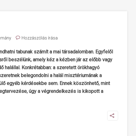
omány
Hozzászólás írása
dhatni tabunak számít a mai társadalomban. Egyfelől
sről beszélünk, amely kéz a kézben jár az előbb vagy
halállal. Konkrétabban: a szeretett örökhagyó
zeretnek belegondolni a halál misztériumának a
rülő egyéb kérdésekbe sem. Ennek köszönhető, mint
megtervezése, úgy a végrendelkezés is kikopott a