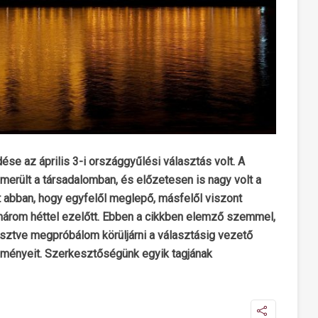
dése az április 3-i országgyűlési választás volt. A
merült a társadalomban, és előzetesen is nagy volt a
 abban, hogy egyfelől meglepő, másfelől viszont
három héttel ezelőtt. Ebben a cikkben elemző szemmel,
esztve megpróbálom körüljárni a választásig vezető
zményeit. Szerkesztőségünk egyik tagjának