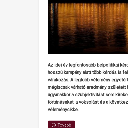
Az idei év legfontosabb belpolitikai kér
hosszú kampány alatt több kérdés is fel
várakozás. A legtöbb vélemény egyetért
mégiscsak várható eredmény született 
ugyanakkor a szubjektivitást sem kirek
történéseket, a voksolást és a követke
véleménycikke.
Tovább