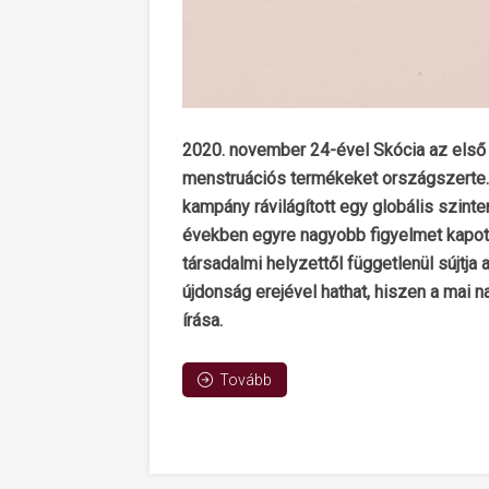
2020. november 24-ével Skócia az első o
menstruációs termékeket országszerte
kampány rávilágított egy globális szint
években egyre nagyobb figyelmet kapott
társadalmi helyzettől függetlenül sújtj
újdonság erejével hathat, hiszen a mai n
írása.
Tovább