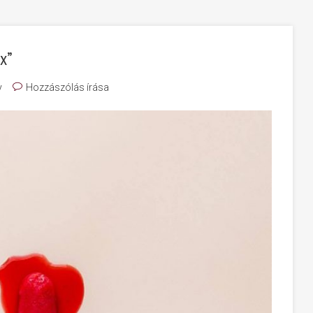
ax”
y
Hozzászólás írása