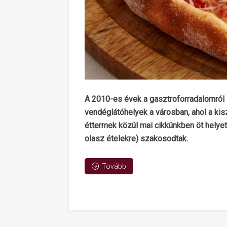
A 2010-es évek a gasztroforradalomról s
vendéglátóhelyek a városban, ahol a ki
éttermek közül mai cikkünkben öt helyet
olasz ételekre) szakosodtak.
Tovább