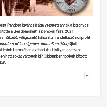
erint Pandora kíváncsisága vezetett annak a bizonyos
totta a „baj démonait” az emberi fajra. 2021
n működő, világszintű hálózattal rendelkező nonprofit
sortium of Inestigative Journalists (ICIJ)
újból
al iratok formájában szabadult ki. Milyen adatokat
yen hatásokat váltottak ki? Cikkemben többek között
kat.