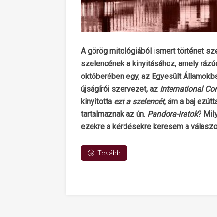
A görög mitológiából ismert történet sz
szelencének a kinyitásához, amely rázúdí
októberében egy, az Egyesült Államokba
újságírói szervezet, az
International Con
kinyitotta
ezt a szelencét
, ám a baj ezútt
tartalmaznak az ún.
Pandora-iratok
? Mil
ezekre a kérdésekre keresem a válaszo
Tovább