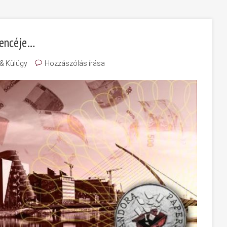
lencéje…
 & Külügy
Hozzászólás írása