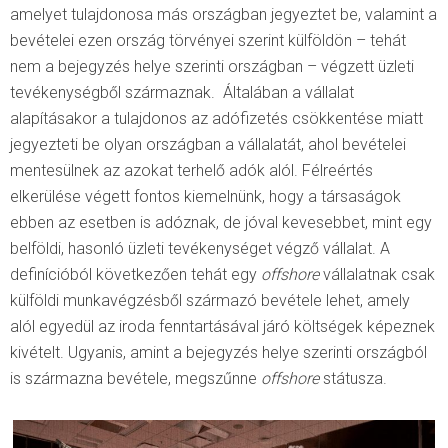
amelyet tulajdonosa más országban jegyeztet be, valamint a
bevételei ezen ország törvényei szerint külföldön – tehát
nem a bejegyzés helye szerinti országban – végzett üzleti
tevékenységből származnak. Általában a vállalat
alapításakor a tulajdonos az adófizetés csökkentése miatt
jegyezteti be olyan országban a vállalatát, ahol bevételei
mentesülnek az azokat terhelő adók alól. Félreértés
elkerülése végett fontos kiemelnünk, hogy a társaságok
ebben az esetben is adóznak, de jóval kevesebbet, mint egy
belföldi, hasonló üzleti tevékenységet végző vállalat. A
definícióból következően tehát egy
offshore
vállalatnak csak
külföldi munkavégzésből származó bevétele lehet, amely
alól egyedül az iroda fenntartásával járó költségek képeznek
kivételt. Ugyanis, amint a bejegyzés helye szerinti országból
is származna bevétele, megszűnne
offshore
státusza.