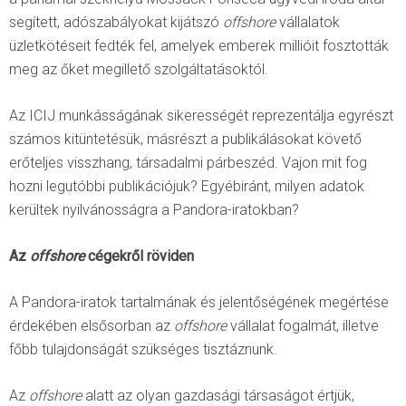
segített, adószabályokat kijátszó
offshore
vállalatok
üzletkötéseit fedték fel, amelyek emberek millióit fosztották
meg az őket megillető szolgáltatásoktól.
Az ICIJ munkásságának sikerességét reprezentálja egyrészt
számos kitüntetésük, másrészt a publikálásokat követő
erőteljes visszhang, társadalmi párbeszéd. Vajon mit fog
hozni legutóbbi publikációjuk? Egyébiránt, milyen adatok
kerültek nyilvánosságra a Pandora-iratokban?
Az
offshore
cégekről röviden
A Pandora-iratok tartalmának és jelentőségének megértése
érdekében elsősorban az
offshore
vállalat fogalmát, illetve
főbb tulajdonságát szükséges tisztáznunk.
Az
offshore
alatt az olyan gazdasági társaságot értjük,