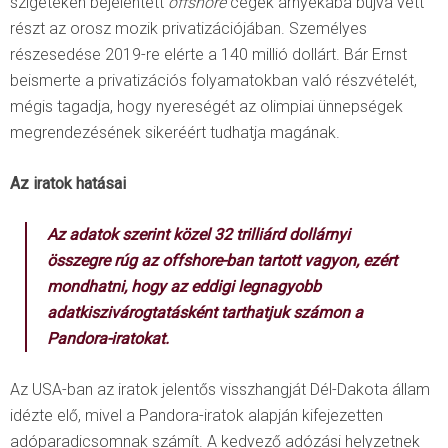
szigeteken bejelentett
offshore
cégek árnyékába bújva vett
részt az orosz mozik privatizációjában. Személyes
részesedése 2019-re elérte a 140 millió dollárt. Bár Ernst
beismerte a privatizációs folyamatokban való részvételét,
mégis tagadja, hogy nyereségét az olimpiai ünnepségek
megrendezésének sikeréért tudhatja magának.
Az iratok hatásai
Az adatok szerint közel 32 trilliárd dollárnyi
összegre rúg az
offshore
-ban tartott vagyon, ezért
mondhatni, hogy az eddigi legnagyobb
adatkiszivárogtatásként tarthatjuk számon a
Pandora-iratokat.
Az USA-ban az iratok jelentős visszhangját Dél-Dakota állam
idézte elő, mivel a Pandora-iratok alapján kifejezetten
adóparadicsomnak számít. A kedvező adózási helyzetnek