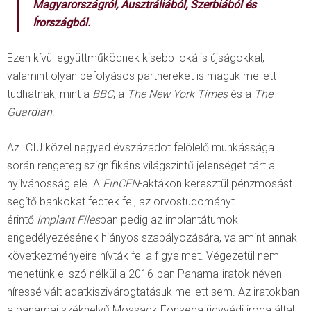
Magyarországról, Ausztráliából, Szerbiából és
Írországból.
Ezen kívül együttműködnek kisebb lokális újságokkal,
valamint olyan befolyásos partnereket is maguk mellett
tudhatnak, mint a
BBC
, a
The New York Times
és a
The
Guardian
.
Az ICIJ közel negyed évszázadot felölelő munkássága
során rengeteg szignifikáns világszintű jelenséget tárt a
nyilvánosság elé. A
FinCEN
-aktákon keresztül pénzmosást
segítő bankokat fedtek fel, az orvostudományt
érintő
Implant Files
ban pedig az implantátumok
engedélyezésének hiányos szabályozására, valamint annak
következményeire hívták fel a figyelmet. Végezetül nem
mehetünk el szó nélkül a 2016-ban Panama-iratok néven
híressé vált adatkiszivárogtatásuk mellett sem. Az iratokban
a panamai székhelyű Mossack Fonseca ügyvédi iroda által