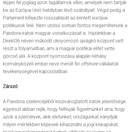
lépjen fel jogilag azon tagállamok ellen, amelyek nem tartják
be az Európai Unió hatályban lévő szabályait. Végül pedig a
Parlament kifejezte rosszallását az érintett európai
politikusok felé. Nem utolsó sorban fontos megemlítenünk a
Pandora-iratok magyar vonatkozásait is. Hazánkban a
Direkt36 néven működő oknyomozó újságíró központ vett
részt a folyamatban, ami a magyar politikai elitet vette
górcső alá. A központ nyomozása alapján néhány
kormányközeli ember neve merült fel
offshore
vállalatok
tevékenységével kapcsolatban.
Zárszó
A Pandora szelencéjéből kiszivárogtatott iratok jelentősége
egyrészt abban rejlik, hogy felhívják figyelmünket arra, hogy
azok a személyek, akik életünket, országunkat irányítják
milyen mértékben képesek kihasználni a jogi kiskapukat,