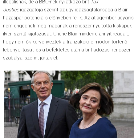
illegálisnak, de a BBC-nek nyilatkozó brit
Tax
Justice
igazgatója szerint az ügy igazságtalansága a Blair
házaspár potenciális előnyében rejlik. Az átlagember ugyanis
nem engedheti meg magának a rendszer nyújtotta kiskapuk
ilyen szintű kijátszását. Cherie Blair minderre annyit reagált,
hogy nem ők kérvényezték a tranzakció e módon történő
lebonyolítását, és a befektetés után a brit adózási rendszer
szabályai szerint jártak el.