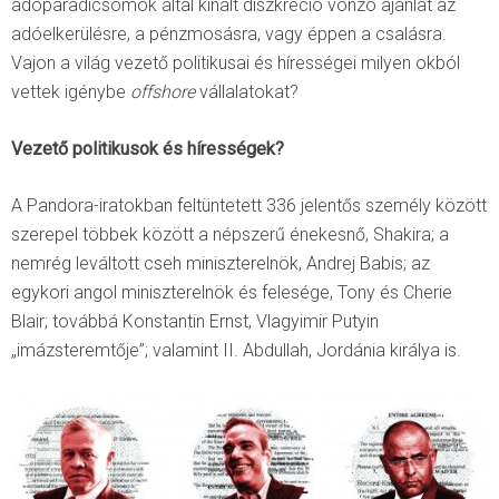
adóparadicsomok által kínált diszkréció vonzó ajánlat az
adóelkerülésre, a pénzmosásra, vagy éppen a csalásra.
Vajon a világ vezető politikusai és hírességei milyen okból
vettek igénybe
offshore
vállalatokat?
Vezető politikusok és hírességek?
A Pandora-iratokban feltüntetett 336 jelentős személy között
szerepel többek között a népszerű énekesnő, Shakira; a
nemrég leváltott cseh miniszterelnök, Andrej Babis; az
egykori angol miniszterelnök és felesége, Tony és Cherie
Blair; továbbá Konstantin Ernst, Vlagyimir Putyin
„imázsteremtője”; valamint II. Abdullah, Jordánia királya is.