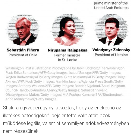
Shakira ügyvédei úgy nyilatkoztak, hogy az énekesnő az
illetékes hatóságoknál bejelentette vállalatait, azok
működése legális, valamint semmilyen adókedvezményben
nem részesülnek.