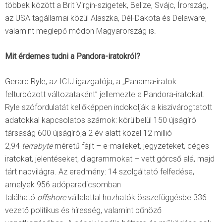
többek között a Brit Virgin-szigetek, Belize, Svájc, Írország,
az USA tagállamai közül Alaszka, Dél-Dakota és Delaware,
valamint meglepő módon Magyarország is.
Mit érdemes tudni a Pandora-iratokról?
Gerard Ryle, az ICIJ igazgatója, a „Panama-iratok
felturbózott változataként” jellemezte a Pandora-iratokat.
Ryle szófordulatát kellőképpen indokolják a kiszivárogtatott
adatokkal kapcsolatos számok: körülbelül 150 újságíró
társaság 600 újságírója 2 év alatt közel 12 millió
2,94
terrabyte
méretű fájlt – e-maileket, jegyzeteket, céges
iratokat, jelentéseket, diagrammokat – vett górcső alá, majd
tárt napvilágra. Az eredmény: 14 szolgáltató felfedése,
amelyek 956 adóparadicsomban
található
offshore
vállalattal hozhatók összefüggésbe 336
vezető politikus és híresség, valamint bűnöző