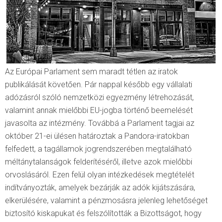
Az Európai Parlament sem maradt tétlen az iratok
publikálását követően. Pár nappal később egy vállalati
adózásról szóló nemzetközi egyezmény létrehozását,
valamint annak mielőbbi EU-jogba történő beemelését
javasolta az intézmény. Továbbá a Parlament tagjai az
október 21-ei ülésen határoztak a Pandora-iratokban
felfedett, a tagállamok jogrendszerében megtalálható
méltánytalanságok felderítéséről, illetve azok mielőbbi
orvoslásáról. Ezen felül olyan intézkedések megtételét
indítványozták, amelyek bezárják az adók kijátszására,
elkerülésére, valamint a pénzmosásra jelenleg lehetőséget
biztosító kiskapukat és felszólították a Bizottságot, hogy