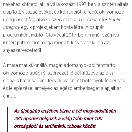
nevéhez köthető, aki a vállalkozást 1997-ben, a szintén általa
alapított, visszaéléseket és korrupciót felfedő, oknyomozó
újságírással foglalkozó szervezet, a
The Center for Public
Integrity
egyik projektjeként hozta létre. A csupán
programként induló ICIJ végül 2017-ben, immár számos
ismert publikációt maga mögött tudva vált külön az
anyaszervezetétől.
A mára már különálló, magát adományokból fenntartó
oknyomozó újságírói szervezet fő célkitűzése az olyan
globális hatással bíró tények, valamint botrányok felderítése
és leleplezése, amelyek az egész emberiséget alapjaiban
érintik.
Az újságírás erejében bízva a cél megvalósításán
280 riporter dolgozik a világ több mint 100
országából és területéről, többek között