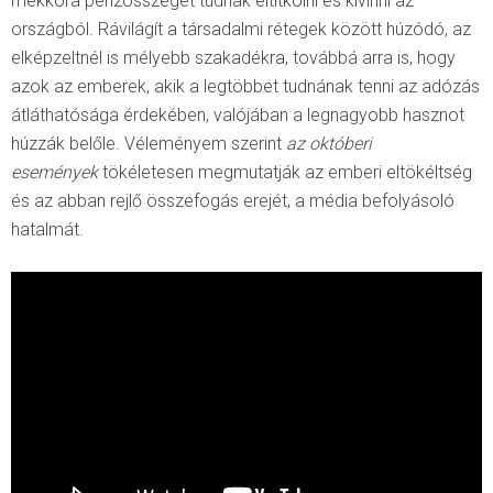
mekkora pénzösszeget tudnak eltitkolni és kivinni az
országból. Rávilágít a társadalmi rétegek között húzódó, az
elképzeltnél is mélyebb szakadékra, továbbá arra is, hogy
azok az emberek, akik a legtöbbet tudnának tenni az adózás
átláthatósága érdekében, valójában a legnagyobb hasznot
húzzák belőle. Véleményem szerint
az októberi
események
tökéletesen megmutatják az emberi eltökéltség
és az abban rejlő összefogás erejét, a média befolyásoló
hatalmát.