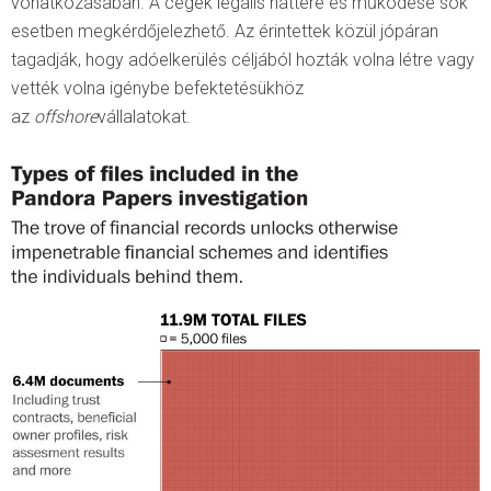
vonatkozásában. A cégek legális háttere és működése sok
esetben megkérdőjelezhető. Az érintettek közül jópáran
tagadják, hogy adóelkerülés céljából hozták volna létre vagy
vették volna igénybe befektetésükhöz
az
offshore
vállalatokat.