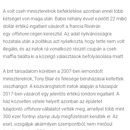
A volt cseh miniszterelnök befektetése azonban ennél több
kétséget von maga után. Babis néhány évvel ezelőtt 22 millió
dollár értékű ingatlant vásárolt a francia Riviérán
egy
offshore
cégen keresztül. Az adat nyilvánosságra
hozatala után a politikus azt nyilatkozta, hogy tette nem volt
illegális, és az iratok rá vonatkozó részét csupán a cseh
maffia találta ki a közelgő választások befolyásolása miatt.
A brit társadalom körében a 2007-ben lemondott
miniszterelnök, Tony Blair és felesége beruházásai keltettek
visszhangot. A kiszivárogtatott iratok alapján a házaspár
2017-ben vásárolt egy jelentős értékű londoni ingatlant. A
ház közvetlen vétele helyett azonban az épületet
tulajdonló
offshore
vállalatot vették meg, amellyel több mint
300 ezer fontnyi
stamp duty
megfizetését kerülték el. Az
eset, vizsgáljuk akármilyen szempontból, nem minősül