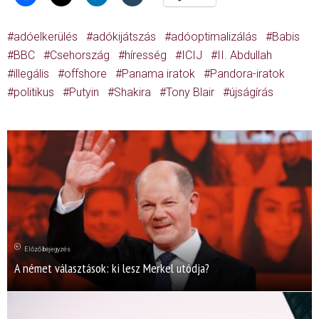
adóelkerülés
adókijátszás
adóoptimalizálás
Babis
BBC
Csehország
híresség
ICIJ
II. Abdullah
illegális
offshore
Panama iratok
Pandora-iratok
politikus
Putyin
Shakira
Tony Blair
újságírás
Előző bejegyzés
A német választások: ki lesz Merkel utódja?