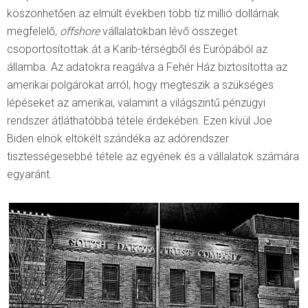
köszönhetően az elmúlt években több tíz millió dollárnak
megfelelő,
offshore
vállalatokban lévő összeget
csoportosítottak át a Karib-térségből és Európából az
államba. Az adatokra reagálva a Fehér Ház biztosította az
amerikai polgárokat arról, hogy megteszik a szükséges
lépéseket az amerikai, valamint a világszintű pénzügyi
rendszer átláthatóbbá tétele érdekében. Ezen kívül Joe
Biden elnök eltökélt szándéka az adórendszer
tisztességesebbé tétele az egyének és a vállalatok számára
egyaránt.