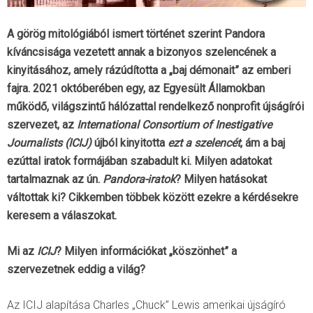
A görög mitológiából ismert történet szerint Pandora
kíváncsisága vezetett annak a bizonyos szelencének a
kinyitásához, amely rázúdította a „baj démonait” az emberi
fajra. 2021 októberében egy, az Egyesült Államokban
működő, világszintű hálózattal rendelkező nonprofit újságírói
szervezet, az
International Consortium of Inestigative
Journalists (ICIJ)
újból kinyitotta
ezt a szelencét
, ám a baj
ezúttal iratok formájában szabadult ki. Milyen adatokat
tartalmaznak az ún.
Pandora-iratok
? Milyen hatásokat
váltottak ki? Cikkemben többek között ezekre a kérdésekre
keresem a válaszokat.
Mi az
ICIJ
? Milyen információkat „köszönhet” a
szervezetnek eddig a világ?
Az ICIJ alapítása Charles „Chuck” Lewis amerikai újságíró