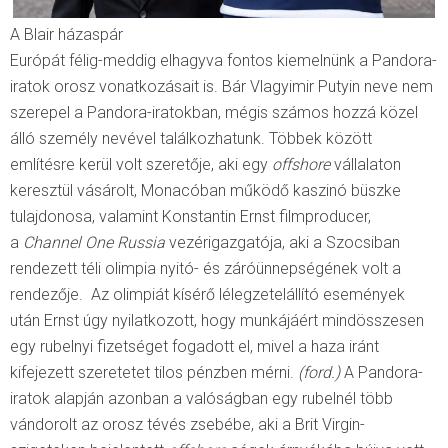
A Blair házaspár
Európát félig-meddig elhagyva fontos kiemelnünk a Pandora-
iratok orosz vonatkozásait is. Bár Vlagyimir Putyin neve nem
szerepel a Pandora-iratokban, mégis számos hozzá közel
álló személy nevével találkozhatunk. Többek között
említésre kerül volt szeretője, aki egy
offshore
vállalaton
keresztül vásárolt, Monacóban működő kaszinó büszke
tulajdonosa, valamint Konstantin Ernst filmproducer,
a
Channel One Russia
vezérigazgatója, aki a Szocsiban
rendezett téli olimpia nyitó- és záróünnepségének volt a
rendezője. Az olimpiát kísérő lélegzetelállító események
után Ernst úgy nyilatkozott, hogy munkájáért mindösszesen
egy rubelnyi fizetséget fogadott el, mivel a haza iránt
kifejezett szeretetet tilos pénzben mérni.
(ford.)
A Pandora-
iratok alapján azonban a valóságban egy rubelnél több
vándorolt az orosz tévés zsebébe, aki a Brit Virgin-