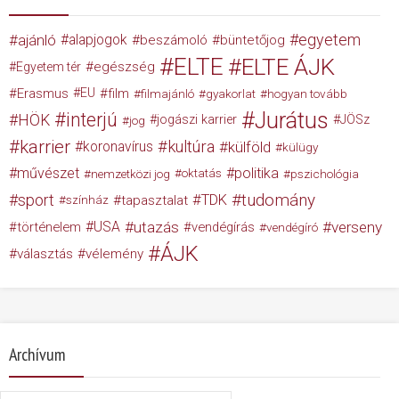
egyetem
ajánló
alapjogok
beszámoló
büntetőjog
ELTE
ELTE ÁJK
egészség
Egyetem tér
Erasmus
EU
film
filmajánló
gyakorlat
hogyan tovább
Jurátus
interjú
HÖK
jogászi karrier
JÖSz
jog
karrier
kultúra
koronavírus
külföld
külügy
művészet
politika
nemzetközi jog
oktatás
pszichológia
tudomány
sport
TDK
tapasztalat
színház
USA
utazás
verseny
történelem
vendégírás
vendégíró
ÁJK
választás
vélemény
Archívum