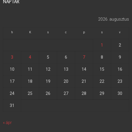
NAPTÁR
2026. augusztus
h
K
s
c
p
s
v
1
2
3
4
5
6
7
8
9
10
11
12
13
14
15
16
17
18
19
20
21
22
23
24
25
26
27
28
29
30
31
« ápr