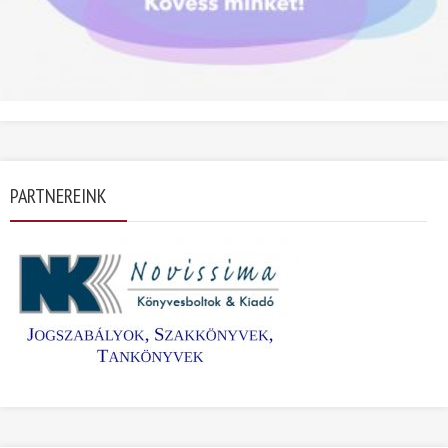
PARTNEREINK