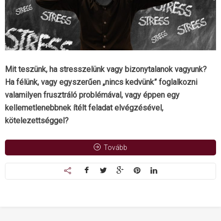
Mit teszünk, ha stresszelünk vagy bizonytalanok vagyunk?
Ha félünk, vagy egyszerűen „nincs kedvünk” foglalkozni
valamilyen frusztráló problémával, vagy éppen egy
kellemetlenebbnek ítélt feladat elvégzésével,
kötelezettséggel?
Tovább