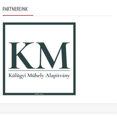
PARTNEREINK