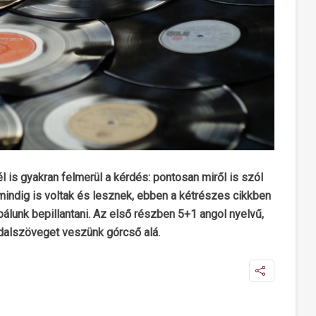
 is gyakran felmerül a kérdés: pontosan miről is szól
ndig is voltak és lesznek, ebben a kétrészes cikkben
lunk bepillantani. Az első részben 5+1 angol nyelvű,
dalszöveget veszünk górcső alá.