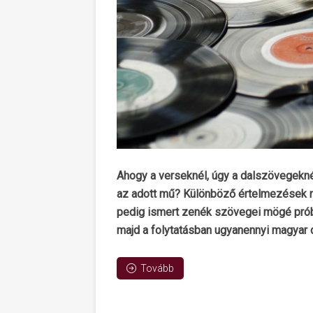
Ahogy a verseknél, úgy a dalszövegeknél
az adott mű? Különböző értelmezések mi
pedig ismert zenék szövegei mögé próbá
majd a folytatásban ugyanennyi magyar 
Tovább