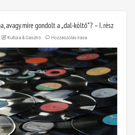
a, avagy mire gondolt a „dal-költő”? – I. rész
Kultúra & Gasztró
Hozzászólás írása