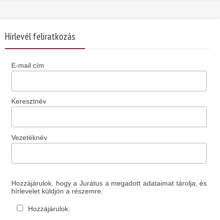
Hírlevél feliratkozás
E-mail cím
Keresztnév
Vezetéknév
Hozzájárulok, hogy a Jurátus a megadott adataimat tárolja, és
hírlevelet küldjön a részemre.
Hozzájárulok.