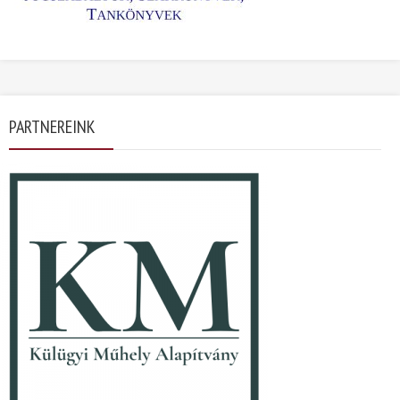
PARTNEREINK