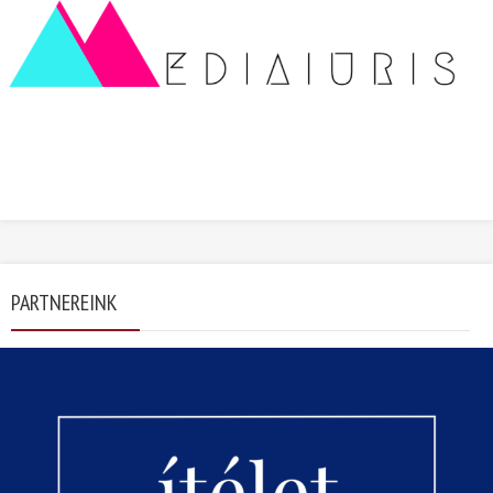
PARTNEREINK