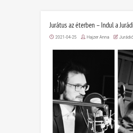
Jurátus az éterben – Indul a Jurád
2021-04-25
Hajzer Anna
Jurádi