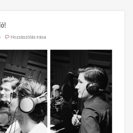
ió!
ó
Hozzászólás írása