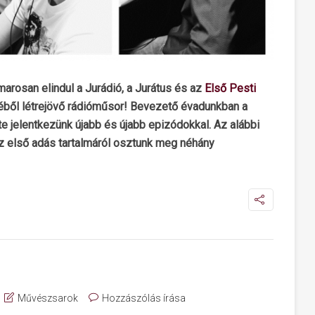
arosan elindul a Jurádió, a Jurátus és az
Első Pesti
ől létrejövő rádióműsor! Bevezető évadunkban a
te jelentkezünk újabb és újabb epizódokkal. Az alábbi
az első adás tartalmáról osztunk meg néhány
Művészsarok
Hozzászólás írása