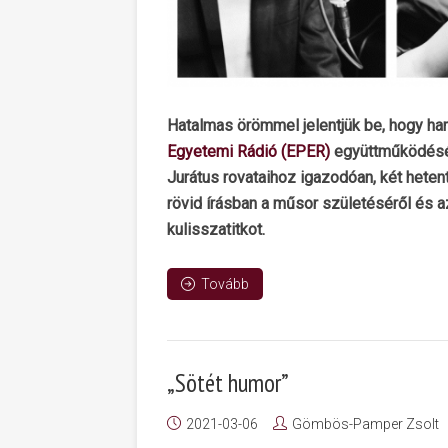
Hatalmas örömmel jelentjük be, hogy ham
Egyetemi Rádió (EPER)
együttműködéséb
Jurátus rovataihoz igazodóan, két heten
rövid írásban a műsor születéséről és 
kulisszatitkot.
Tovább
„Sötét humor”
2021-03-06
Gömbös-Pamper Zsolt