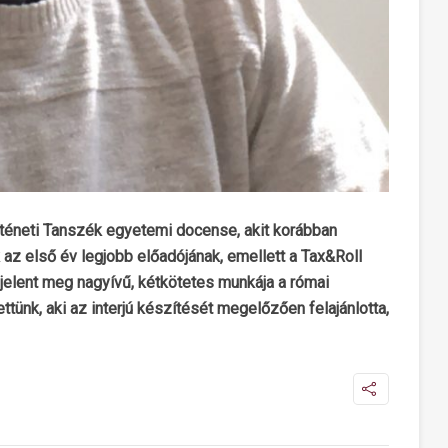
téneti Tanszék egyetemi docense, akit korábban
 az első év legjobb előadójának, emellett a Tax&Roll
elent meg nagyívű, kétkötetes munkája a római
ttünk, aki az interjú készítését megelőzően felajánlotta,