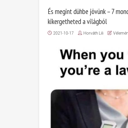
És megint dühbe jövünk – 7 mond
kikergetheted a világból
2021-10-17
Horváth Lili
Vélemé