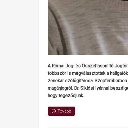
A Római Jogi és Összehasonlító Jogtör
többször is megválasztottak a hallgatók
zenekar szólógitárosa. Szeptemberben j
magánjogról. Dr. Siklósi Ivánnal beszélge
hogy tegeződjünk.
Tovább