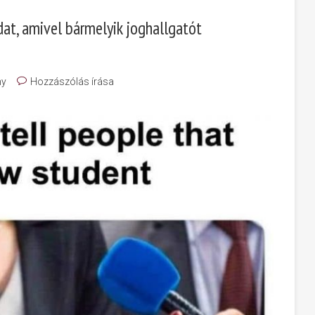
at, amivel bármelyik joghallgatót
ny
Hozzászólás írása