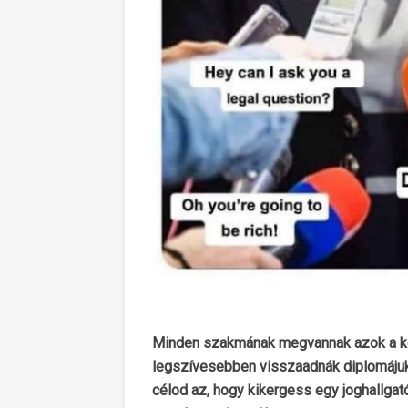
Minden szakmának megvannak azok a köz
legszívesebben visszaadnák diplomájuk
célod az, hogy kikergess egy joghallgató