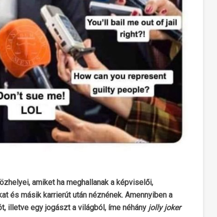
helyei, amiket ha meghallanak a képviselői,
at és másik karrierút után néznének. Amennyiben a
t, illetve egy jogászt a világból, íme néhány
jolly joker