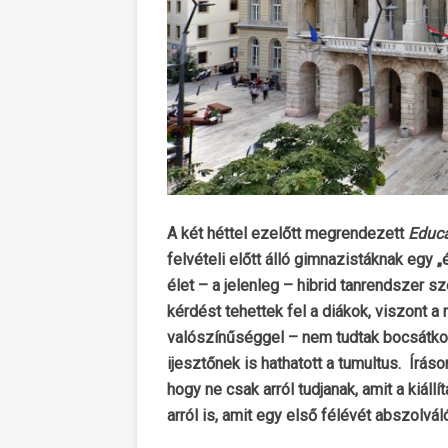
A két héttel ezelőtt megrendezett
Educa
felvételi előtt álló gimnazistáknak egy 
élet – a jelenleg – hibrid tanrendszer 
kérdést tehettek fel a diákok, viszont 
valószínűséggel – nem tudtak bocsátkoz
ijesztőnek is hathatott a tumultus. Írás
hogy ne csak arról tudjanak, amit a kiáll
arról is, amit egy első félévét abszolváló