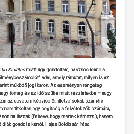
tio Kiállítás
miatt úgy gondoltam, hasznos lenne a
„élménybeszámolót” adni, amely rámutat, milyen is az
szerint működő jogi karon. Az eseményen rengeteg
a nagy tömeg és az idő szűke miatt részletekbe – nagy
ni az egyetem képviselői, illetve sokak számára
om nem titkoltan egy segítség a felvételizők számára,
ításon hallhattak (feltéve, hogy mertek kérdezni), hanem
 diák gondol a karról.
Hajas Boldizsár írása.