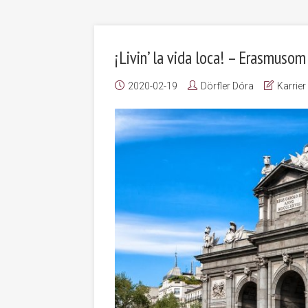
¡Livin’ la vida loca! – Erasmuso
2020-02-19
Dörfler Dóra
Karrier