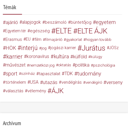
Témák
egyetem
ajánló
alapjogok
beszámoló
büntetőjog
ELTE
ELTE ÁJK
egészség
Egyetem tér
Erasmus
EU
film
filmajánló
gyakorlat
hogyan tovább
Jurátus
interjú
HÖK
jogászi karrier
JÖSz
jog
karrier
kultúra
koronavírus
külföld
külügy
művészet
politika
nemzetközi jog
oktatás
pszichológia
tudomány
sport
TDK
tapasztalat
színház
USA
utazás
verseny
történelem
vendégírás
vendégíró
ÁJK
választás
vélemény
Archívum