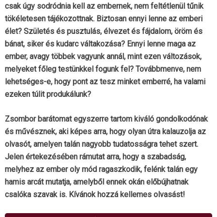
csak úgy sodródnia kell az embernek, nem feltétlenül tűnik
tökéletesen tájékozottnak. Biztosan ennyi lenne az emberi
élet? Születés és pusztulás, élvezet és fájdalom, öröm és
bánat, siker és kudarc váltakozása? Ennyi lenne maga az
ember, avagy többek vagyunk annál, mint ezen változások,
melyeket főleg testünkkel fogunk fel? Továbbmenve, nem
lehetséges-e, hogy pont az tesz minket emberré, ha valami
ezeken túlit produkálunk?
Zsombor barátomat egyszerre tartom kiváló gondolkodónak
és művésznek, aki képes arra, hogy olyan útra kalauzolja az
olvasót, amelyen talán nagyobb tudatosságra tehet szert.
Jelen értekezésében rámutat arra, hogy a szabadság,
melyhez az ember oly mód ragaszkodik, felénk talán egy
hamis arcát mutatja, amelyből ennek okán előbújhatnak
csalóka szavak is. Kívánok hozzá kellemes olvasást!