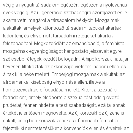
végig a nyugati társadalom egészén, egészen a nyolcvanas
évek végéig. Az új generáció szabadságra szomjazott és le
akarta vetni magáról a társadalom béklyóit. Mozgalmak
alakultak, amelyek különböző társadalmi tabukat akartak
ledönteni, és elnyomott társadalmi rétegeket akartak
felszabadítani. Megkezdődött az emancipáció
,
a feminista
mozgalmak egyenjogúságot hangoztató jelszavait egyre
szélesebb rétegek kezdét befogadni. A hippikorszak fiataljai
hevesen tiltakoztak az akkor zajló vietnámi háború ellen, és
álltak ki a béke mellett. Emberjogi mozgalmak alakultak az
afroamerikai kisebbség elnyomása ellen, illetve a
homoszexualitás elfogadása mellett. Kitört a szexuális
forradalom, amely elsöpörte a szexualitást addig övező
prüdériát, fennen hirdette a test szabadságát
,
ezáltal annak
értékét jelentősen megnövelte. Az új korszakhoz új zene is
dukált, amíg beatkorszak zenekarai finomabb formában
fejezték ki nemtetszésüket a konvenciók ellen és érveltek az