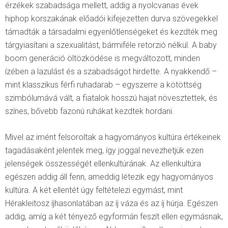
érzékek szabadsága mellett, addig a nyolcvanas évek
hiphop korszakának előadói kifejezetten durva szövegekkel
támadták a társadalmi egyenlőtlenségeket és kezdték meg
tárgyiasítani a szexualitást, bármiféle retorzió nélkül. A baby
boom generáció öltözködése is megváltozott, minden
ízében a lazulást és a szabadságot hirdette. A nyakkendő –
mint klasszikus férfi ruhadarab – egyszerre a kötöttség
szimbólumává vált, a fiatalok hosszú hajat növesztettek, és
színes, bővebb fazonú ruhákat kezdtek hordani.
Mivel az imént felsoroltak a hagyományos kultúra értékeinek
tagadásaként jelentek meg, így joggal nevezhetjük ezen
jelenségek összességét ellenkultúrának. Az ellenkultúra
egészen addig áll fenn, ameddig létezik egy hagyományos
kultúra. A két ellentét úgy feltételezi egymást, mint
Hérakleitosz íjhasonlatában az íj váza és az íj húrja. Egészen
addig
,
amíg a két tényező egyformán feszít ellen egymásnak,