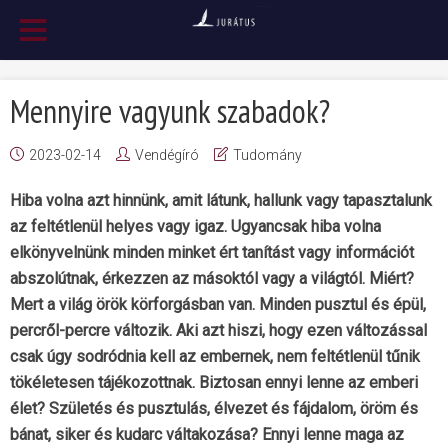
Mennyire vagyunk szabadok?
2023-02-14
Vendégíró
Tudomány
Hiba volna azt hinnünk, amit látunk, hallunk vagy tapasztalunk
az feltétlenül helyes vagy igaz. Ugyancsak hiba volna
elkönyvelnünk minden minket ért tanítást vagy információt
abszolútnak, érkezzen az másoktól vagy a világtól. Miért?
Mert a világ örök körforgásban van. Minden pusztul és épül,
percről-percre változik. Aki azt hiszi, hogy ezen változással
csak úgy sodródnia kell az embernek, nem feltétlenül tűnik
tökéletesen tájékozottnak. Biztosan ennyi lenne az emberi
élet? Születés és pusztulás, élvezet és fájdalom, öröm és
bánat, siker és kudarc váltakozása? Ennyi lenne maga az