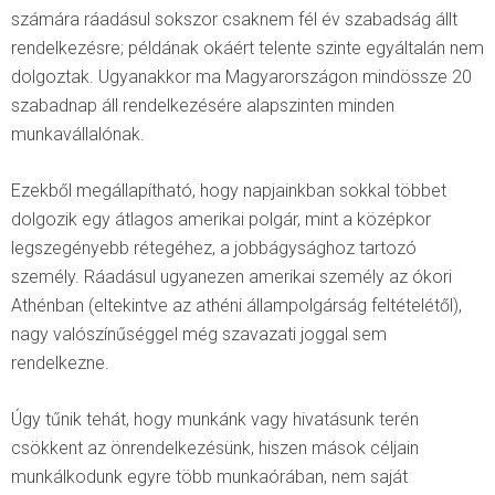
számára ráadásul sokszor csaknem fél év szabadság állt
rendelkezésre; példának okáért telente szinte egyáltalán nem
dolgoztak. Ugyanakkor ma Magyarországon mindössze 20
szabadnap áll rendelkezésére alapszinten minden
munkavállalónak.
Ezekből megállapítható, hogy napjainkban sokkal többet
dolgozik egy átlagos amerikai polgár, mint a középkor
legszegényebb rétegéhez, a jobbágysághoz tartozó
személy. Ráadásul ugyanezen amerikai személy az ókori
Athénban (eltekintve az athéni állampolgárság feltételétől),
nagy valószínűséggel még szavazati joggal sem
rendelkezne.
Úgy tűnik tehát, hogy munkánk vagy hivatásunk terén
csökkent az önrendelkezésünk, hiszen mások céljain
munkálkodunk egyre több munkaórában, nem saját