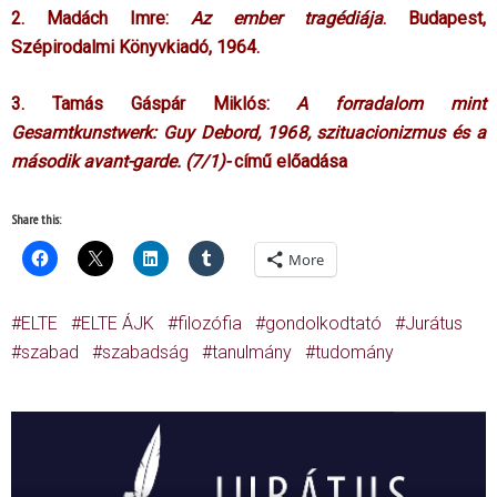
2. Madách Imre:
Az ember tragédiája
. Budapest,
Szépirodalmi Könyvkiadó, 1964.
3. Tamás Gáspár Miklós:
A forradalom mint
Gesamtkunstwerk: Guy Debord, 1968, szituacionizmus és a
második avant-garde. (7/1)-
című előadása
Share this:
More
ELTE
ELTE ÁJK
filozófia
gondolkodtató
Jurátus
szabad
szabadság
tanulmány
tudomány