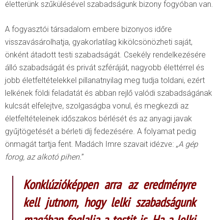
életterünk szűkülésével szabadságunk bizony fogyóban van.
A fogyasztói társadalom embere bizonyos időre
visszavásárolhatja, gyakorlatilag kikölcsönözheti saját
,
önként átadott testi szabadságát. Csekély rendelkezésére
álló szabadságát és privát szféráját, nagyobb élettérrel és
jobb életfeltételekkel pillanatnyilag meg tudja toldani, ezért
lelkének földi feladatát és abban rejlő valódi szabadságának
kulcsát elfelejtve, szolgaságba vonul, és megkezdi az
életfeltételeinek időszakos bérlését és az anyagi javak
gyűjtögetését a bérleti díj fedezésére. A folyamat pedig
önmagát tartja fent. Madách Imre szavait idézve: „
A gép
forog, az alkotó pihen.
”
Konklúzióképpen arra az eredményre
kell jutnom, hogy lelki szabadságunk
magában foglalja a testit is. Ha a lelki