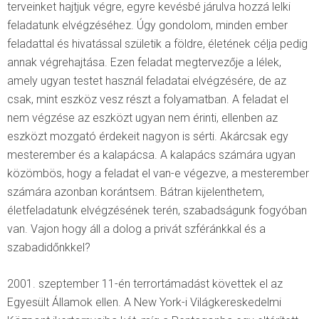
terveinket hajtjuk végre, egyre kevésbé járulva hozzá lelki
feladatunk elvégzéséhez. Úgy gondolom
,
minden ember
feladattal és hivatással születik a földre, életének célja pedig
annak végrehajtása. Ezen feladat megtervezője a lélek,
amely ugyan testet használ feladatai elvégzésére, de az
csak, mint eszköz vesz részt a folyamatban. A feladat el
nem végzése az eszközt ugyan nem érinti, ellenben az
eszközt mozgató érdekeit nagyon is sérti. Akárcsak egy
mesterember és a kalapácsa. A kalapács számára ugyan
közömbös, hogy a feladat el van-e végezve, a mesterember
számára azonban korántsem. Bátran kijelenthetem,
életfeladatunk elvégzésének terén, szabadságunk fogyóban
van. Vajon hogy áll a dolog a privát szféránkkal és a
szabadidőnkkel?
2001. szeptember 11-én terrortámadást követtek el az
Egyesült Államok ellen. A New York-i Világkereskedelmi