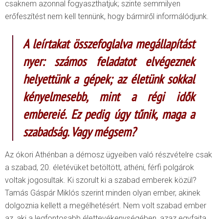
csaknem azonnal fogyaszthatjuk; szinte semmilyen
erőfeszítést nem kell tennünk, hogy bármiről informálódjunk.
A leírtakat összefoglalva megállapítást
nyer: számos feladatot elvégeznek
helyettünk a gépek; az életünk sokkal
kényelmesebb, mint a régi idők
embereié. Ez pedig úgy tűnik
,
maga a
szabadság. Vagy mégsem?
Az ókori Athénban a démosz ügyeiben való részvételre csak
a szabad, 20. életévüket betöltött, athéni, férfi polgárok
voltak jogosultak. Ki szorult ki a szabad emberek közül?
Tamás Gáspár Miklós szerint minden olyan ember, akinek
dolgoznia kellett a megélhetésért. Nem volt szabad ember
az, aki a legfontosabb élettevékenységében, azaz egyfajta