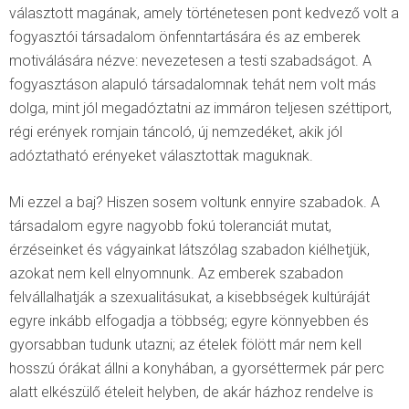
választott magának, amely történetesen pont kedvező volt a
fogyasztói társadalom önfenntartására és az emberek
motiválására nézve: nevezetesen a testi szabadságot. A
fogyasztáson alapuló társadalomnak tehát nem volt más
dolga, mint jól megadóztatni az immáron teljesen széttiport,
régi erények romjain táncoló, új nemzedéket, akik jól
adóztatható erényeket választottak maguknak.
Mi ezzel a baj? Hiszen sosem voltunk ennyire szabadok. A
társadalom egyre nagyobb fokú toleranciát mutat,
érzéseinket és vágyainkat látszólag szabadon kiélhetjük,
azokat nem kell elnyomnunk. Az emberek szabadon
felvállalhatják a szexualitásukat, a kisebbségek kultúráját
egyre inkább elfogadja a többség; egyre könnyebben és
gyorsabban tudunk utazni; az ételek fölött már nem kell
hosszú órákat állni a konyhában, a gyorséttermek pár perc
alatt elkészülő ételeit helyben, de akár házhoz rendelve is