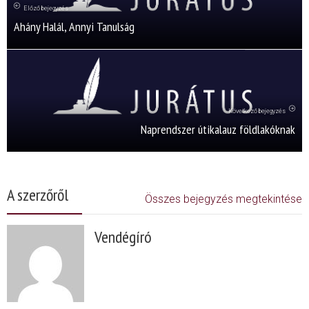
Előző bejegyzés
Ahány Halál, Annyi Tanulság
Következő bejegyzés
Naprendszer útikalauz földlakóknak
A szerzőről
Összes bejegyzés megtekintése
Vendégíró