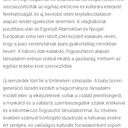
visszaszorították az egyház erkölcsre és kultúrára kiterjedő
fennhatóságát
,
és új, kevésbé isteni kinyilatkoztatáson
alapuló rendet igyekeztek teremteni. A világháborúk
pusztítása után az Egyesült Államokban és Nyugat-
Európában soha nem látott jólét kezdett kialakulni, révén,
hogy a piaci versenytársak ipara gyakorlatilag romokban
hevert. A háború után kialakuló, fogyasztáson alapuló
társadalom erényei sokkal inkább a gazdaság, mintsem az
egyház érdekei köré szerveződtek.
Új nemzedék tűnt fel a történelem színpadán. A baby boom
generáció lázadni kezdett a hagyományos társadalmi
modell ellen: új elképzeléseik voltak a család jelentőségéről,
a munkáról és a vallásról
;
szembeszegültek szüleik értékeivel
és a kibontakozó fogyasztói társadalommal. Az ötvenes
években szárnyát bontogató lázadozás a hatvanas évekre
ért zenitjére, és valóságos kulturális forradalomként söpört