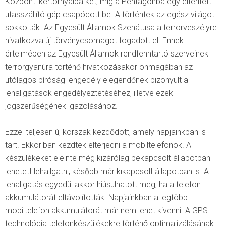
Központ ikertornyaiba két, míg a Pentagonba egy eltérített
utasszállító gép csapódott be. A történtek az egész világot
sokkolták. Az Egyesült Államok Szenátusa a terrorveszélyre
hivatkozva új törvénycsomagot fogadott el. Ennek
értelmében az Egyesült Államok rendfenntartó szerveinek
terrorgyanúra történő hivatkozásakor önmagában az
utólagos bírósági engedély elegendőnek bizonyult a
lehallgatások engedélyeztetéséhez, illetve ezek
jogszerűségének igazolásához.
Ezzel teljesen új korszak kezdődött, amely napjainkban is
tart. Ekkoriban kezdtek elterjedni a mobiltelefonok. A
készülékeket eleinte még kizárólag bekapcsolt állapotban
lehetett lehallgatni, később már kikapcsolt állapotban is. A
lehallgatás egyedül akkor hiúsulhatott meg
,
ha a telefon
akkumulátorát eltávolították. Napjainkban a legtöbb
mobiltelefon akkumulátorát már nem lehet kivenni. A GPS
technológia telefonkészülékekre történő optimalizálásának