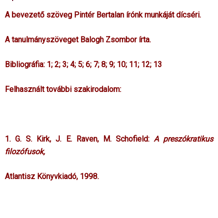
A bevezető szöveg Pintér Bertalan írónk munkáját dícséri.
A tanulmányszöveget Balogh Zsombor írta.
Bibliográfia:
1
;
2
;
3
;
4
;
5
;
6
;
7
;
8
;
9
;
10
;
11
;
12
;
13
Felhasznált további szakirodalom:
1. G. S. Kirk, J. E. Raven, M. Schofield:
A preszókratikus
filozófusok,
Atlantisz Könyvkiadó, 1998.