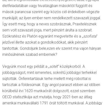
életfeladatában vagy hivatás
á
ban másoktól függött és
mások parancsai szerint egy közös cél érdekében végezte
munkáját; az ilyen ember nem rendelkezett szavazati joggal.
Így esett meg, hogy a neves szobrásznak, Praxitelésznek
sem volt szavazati joga, mert pénzért árulta a szobrait.
Szókratész és Platón egyaránt megvetette és a „
szofista
”
jelzővel illette azokat a gondolkodókat, akik pénzért
tanítottak. Gondoljunk bele,ezen elv szerint ma vajon hányan
minősülnének szabad embernek?
Vegyünk most egy példát a „
sötét
” középkorból. A
jobbágyságot, mint ismeretes, sokrétű jobbágyi terhekkel
sújtották. Önfenntartásuk terhe mellett még robottal is
tartoztak a földesúrnak. Egy angol paraszt ebben az időben
körülbelül évi 1620 munkaórát dolgozott; ezzel szemben
OECD statisztikája azt mutatja, hogy 2021-ben az átlag
amerikai munkavállaló 1791 órát töltött munkával. A jobbágy