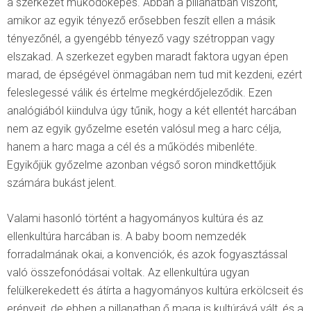
a szerkezet működőképes. Abban a pillanatban viszont,
amikor az egyik tényező erősebben feszít ellen a másik
tényezőnél, a gyengébb tényező vagy szétroppan vagy
elszakad. A szerkezet egyben maradt faktora ugyan épen
marad, de épségével önmagában nem tud mit kezdeni, ezért
feleslegessé válik és értelme megkérdőjeleződik. Ezen
analógiából kiindulva úgy tűnik, hogy a két ellentét harcában
nem az egyik győzelme esetén valósul meg a harc célja,
hanem a harc maga a cél és a működés mibenléte.
Egyikőjük győzelme azonban végső soron mindkettőjük
számára bukást jelent.
Valami hasonló történt a hagyományos kultúra és az
ellenkultúra harcában is. A baby boom nemzedék
forradalmának okai, a konvenciók, és azok fogyasztással
való összefonódásai voltak. Az ellenkultúra ugyan
felülkerekedett és átírta a hagyományos kultúra erkölcseit és
erényeit, de ebben a pillanatban ő maga is kultúrává vált, és a