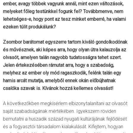
ember, avagy többek vagyunk annál, mint ezen változások,
melyeket főleg testünkkel fogunk fel? Továbbmenve, nem
lehetséges-e, hogy pont az tesz minket emberré, ha valami
ezeken túlit produkálunk?
Zsombor barátomat egyszerre tartom kiváló gondolkodónak
és művésznek, aki képes arra, hogy olyan útra kalauzolja az
olvasót, amelyen talán nagyobb tudatosságra tehet szert.
Jelen értekezésében rámutat arra, hogy a szabadság,
melyhez az ember oly mód ragaszkodik, felénk talán egy
hamis arcát mutatja, amelyből ennek okán előbújhatnak
csalóka szavak is. Kívánok hozzá kellemes olvasást!
A következőkben megkísérlem elbizonytalanítani az olvasót
saját szabadságának mértékében. Igyekszem röviden
bemutatni a huszadik század nyugati kultúrájának fejlődését
és a fogyasztói társadalom kialakulását. Kifejtem, hogyan