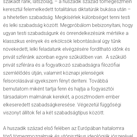
szakadt ránk, látszólag, – a huszadik század tömegeszméin
keresztül felemelkedett totalitárius diktatúrák bukása után –
a hihetetlen szabadság. Megkísérlek különbséget tenni testi
és lelki szabadság között. Megpróbálom bebizonyítani, hogy
ugyan testi szabadságunk és önrendelkezésünk mértéke a
klasszikus erények és erkölcsök lebontásával úgy tűnik
növekedett, lelki feladatunk elvégzésére fordítható időnk és
privát szféránk azonban egyre szűkülőben van. A szűkülő
privát szférára és a fogyatkozó szabadságra filozófiai
szemlélődés útján, valamint köznapi jelenségek
felsorolásával igyekszem fényt deríteni. Továbbá
bemutatom miként tartja fenn és hajtja a fogyasztói
társadalom malmának kerekét, a posztmodern ember
elkeseredett szabadságkeresése. Végezetül függőségi
viszonyt állítok fel a két szabadságtípus között.
A huszadik század első felében az Európában hatalomra
törő tömegmozgalmak és utópisztikus ideológiák jószerével