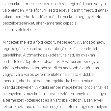
számunkra
,
történjenek azok a közösségi médiában vagy a
való életben. A telefonunk segítségével bármit megtudhatnak
rólunk: bemérhetik tartózkodási helyünket, megfigyelhetik
beszélgetéseinket, akár kameránk képét is
szemrevételezhetik.
Mindezek mellett a föld kezd túlnépesedni. A városok nagy,
régi, polgári lakásait sorra darabolják fel, és szerelik fel
galériákkal. A tömegközlekedés túltelített
,
és gyakran
embertelen állapotok uralkodnak. A városi ember egyre
inkább elszakad a természettől és nagyobb élettér után
vágyódva a város peremterületein található erdőkbe
menekül, ahol hatalmas tömegekkel kell osztoznia a
kirándulóhelyeken. A vidéki ember megélhetési problémák és
a kényelem vonzalmának következtében kénytelen elhagyni
a természet közelségét és a városba költözni. Ezen érvek
felsorakoztatása után bátran kijelenthetem, hogy személyes