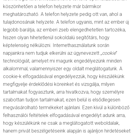
köszönhetően a telefon helyzete már bármikor
meghatározható. A telefon helyzete pedig ott van, ahol a
tulajdonosának helyzete. A telefon ugyanis, mint az ember új
legjobb barátja, az emberi zseb elengedhetetlen tartozéka,
hiszen olyan hihetetlenül sokoldalú segítőtárs, hogy
képtelenség nélkülözni. Internethasználatunk során
napjainkra nem tudjuk elkerülni az úgynevezett „
cookie
”
technológiát, amelyet mi magunk engedélyezünk minden
alkalommal
,
valamennyiszer egy oldalt meglátogatunk. A
cookie-k elfogadásával engedélyezzük, hogy készülékünk
megfigyelje érdeklődési köreinket és vizsgálja
,
milyen
tartalmakat fogyasztunk
,
arra hivatkozva, hogy személyre
szabottan tudjon tartalmakat, ezen belül is elsődlegesen
megvásárolható termékeket ajánlani. Ezen kívül a különböző
felhasználói feltételek elfogadásával engedélyt adunk arra,
hogy készülékünk ne csak a meglátogatott weboldalak,
hanem privát beszélgetéseink alapján is ajánljon hirdetéseket