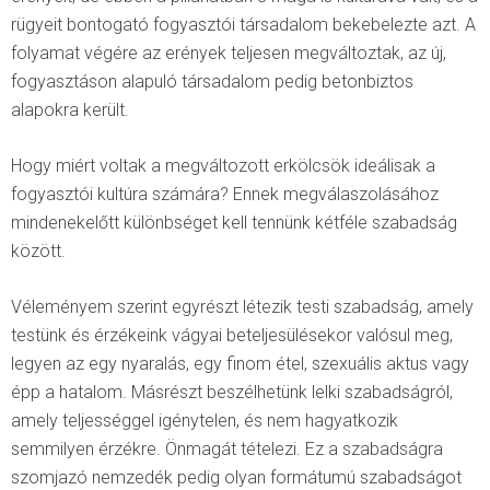
rügyeit bontogató fogyasztói társadalom bekebelezte azt. A
folyamat végére az erények teljesen megváltoztak, az új,
fogyasztáson alapuló társadalom pedig betonbiztos
alapokra került.
Hogy miért voltak a megváltozott erkölcsök ideálisak a
fogyasztói kultúra számára? Ennek megválaszolásához
mindenekelőtt különbséget kell tennünk kétféle szabadság
között.
Véleményem szerint egyrészt létezik testi szabadság, amely
testünk és érzékeink vágyai beteljesülésekor valósul meg,
legyen az egy nyaralás, egy finom étel, szexuális aktus vagy
épp a hatalom. Másrészt beszélhetünk lelki szabadságról,
amely teljességgel igénytelen, és nem hagyatkozik
semmilyen érzékre. Önmagát tételezi. Ez a szabadságra
szomjazó nemzedék pedig olyan formátumú szabadságot