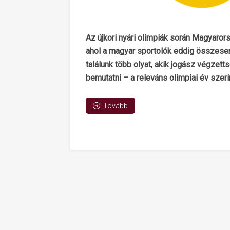
Az újkori nyári olimpiák során Magyarors
ahol a magyar sportolók eddig összese
találunk több olyat, akik jogász végzett
bemutatni – a releváns olimpiai év szeri
Tovább