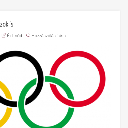
zok is
Életmód
Hozzászólás írása